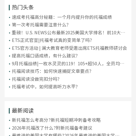
热门头条
​速成考托福高分秘籍：一个月内提升你的托福成绩
第一次考托福需要注意什么？
重磅！U.S. NEWS公布最新2025美国大学排名！前10大洗
牌，纽大重回TOP30！
ETS正式官宣|托福考试真的变简单了吗？
ETS官方活动 | 澜大教育老师受邀出席ETS托福教师研讨会
提高托福口语成绩，有什么建议？
9月托福战绩|一枚水灵灵的119！105+超50人，全员均分
破百！
托福阅读技巧：如何快速捕捉文章要点？
托福阅读没做完扣分吗？
托福考试中，如何提高听力水平？
最新阅读
新托福怎么考高分?新托福短期冲刺备考攻略
2026年托福改了什么?附新托福备考建议
最难进的美国大学有哪些?2026年最难进的美国大学