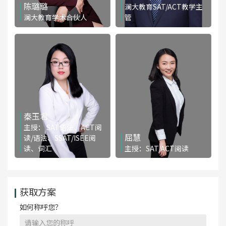
陈璐璐
澜大教育SAT/ACT教学主
澜大教育学术合伙人
管
免费咨询
免费咨询
秦玉君
主授： SAT语法、ACT阅
屈慧
读/语法、SSAT/ISEE阅
读、词汇
主授：SAT/ACT阅读
免费咨询
免费咨询
获取方案
如何称呼您？