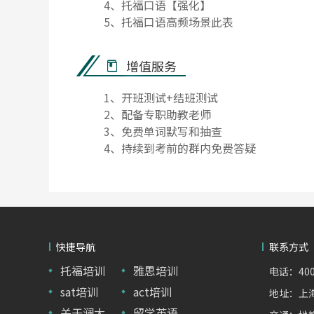
4、托福口语【强化】
5、托福口语高频场景此表
增值服务
1、开班测试+结班测试
2、配备专职助教老师
3、免费单词默写和抽查
4、持续到考前的群内免费答疑
快捷导航
联系方式
托福培训
雅思培训
电话：400-
sat培训
act培训
地址：上海
关于澜大
留学英语