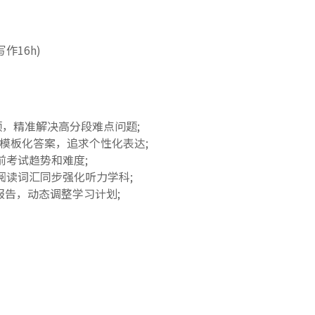
作16h)
瓶颈，精准解决高分段难点问题;
ng，避免模板化答案，追求个性化表达;
前考试趋势和难度;
阅读词汇同步强化听力学科;
报告，动态调整学习计划;