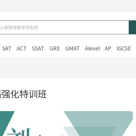
SAT
ACT
SSAT
GRE
GMAT
Alevel
AP
IGCSE
福强化特训班