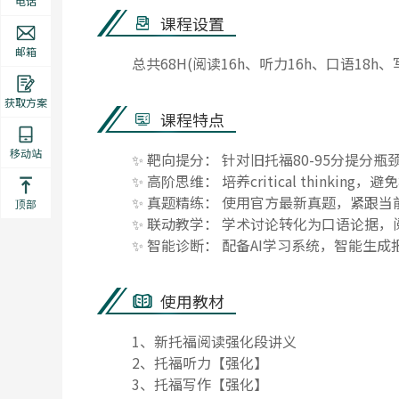
电话
课程设置
邮箱
总共68H(阅读16h、听力16h、口语18h、写
获取方案
课程特点
移动站
✨ 靶向提分： 针对旧托福80-95分提分
✨ 高阶思维： 培养critical thinki
✨ 真题精练： 使用官方最新真题，紧跟当
顶部
✨ 联动教学： 学术讨论转化为口语论据，
✨ 智能诊断： 配备AI学习系统，智能生成
使用教材
1、新托福阅读强化段讲义
2、托福听力【强化】
3、托福写作【强化】