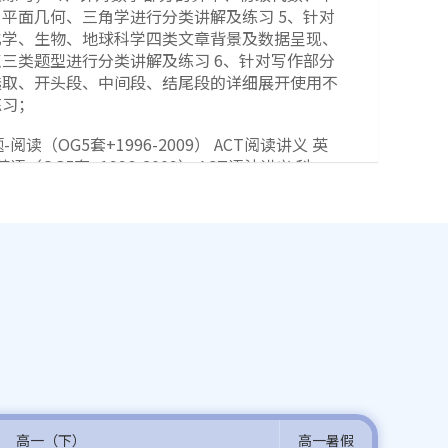
平面几何、三角学进行分类讲解及练习 5、针对
化学、生物、地球科学四类文章背景及数据呈现、
三类题型进行分类讲解及练习 6、针对写作部分
选取、开头段、中间段、结尾段的详细展开使用不
练习；
阅读（OG5套+1996-2009） ACT阅读讲义 英
语（OG5套+1996-2009） ACT语法讲义 科
学（OG5套+1996-2009） ACT科学讲义 数
学（OG5套+1996-2009） ACT数学讲义 写
题库及满分范文（17篇） ACT写作真题集（2017-
义
测试 2、配备专职助教老师 3、免费单词默写和抽
的群内免费答疑 5、澜大内部全真ACT模考系统免
识商城100+小时视频资料的免费开放
高一（下）
高一暑假