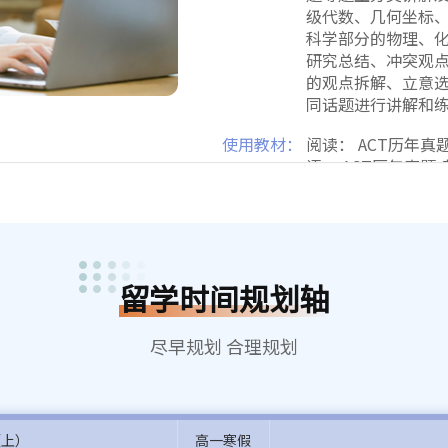
级代数、几何坐标、
科学部分的物理、
研究总结、冲突观点
的观点拆解、立意
同话题进行讲解和
使用教材：
阅读： ACT历年真题-
语： ACT历年真题-英
学： ACT历年真题-科
学： ACT历年真题-数
作： ACT作文官方
2018） ACT写作讲
留学时间规划轴
班型设置：
5-8人小班
增值服务：
1、开班测试+结班
尽早规划 合理规划
查 4、持续到考前
费开放 6、澜大知
（上）
高一寒假