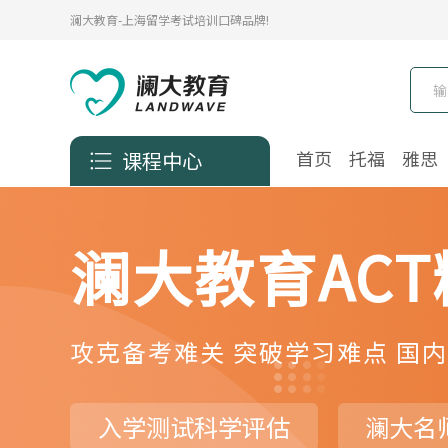
澜大教育-上海留学考试培训口碑品牌!
首页
托福
雅思
课程中心
澜大教育AC
攻克备考难关 突破学习难点 国内
入学测试科学评估
澜大名