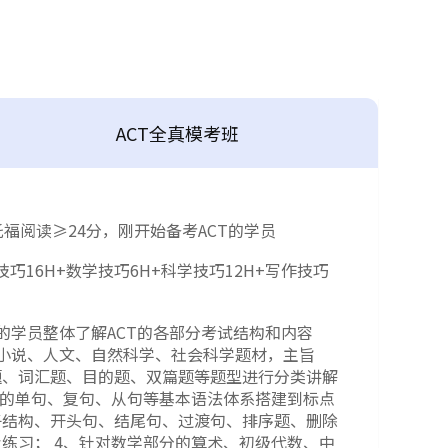
ACT全真模考班
托福阅读≥24分，刚开始备考ACT的学员
技巧16H+数学技巧6H+科学技巧12H+写作技巧
的学员整体了解ACT的各部分考试结构和内容
小说、人文、自然科学、社会科学题材，主旨
题、词汇题、目的题、双篇题等题型进行分类讲解
法的单句、复句、从句等基本语法体系搭建到标点
子结构、开头句、结尾句、过渡句、排序题、删除
练习； 4、针对数学部分的算术、初级代数、中