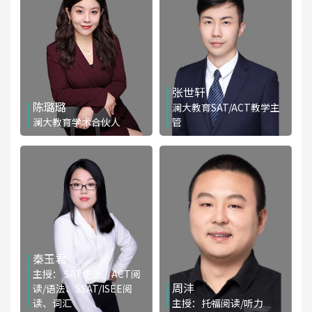
张世轩
陈璐璐
澜大教育SAT/ACT教学主
澜大教育学术合伙人
管
免费咨询
免费咨询
秦玉君
主授： SAT语法、ACT阅
周沣
读/语法、SSAT/ISEE阅
读、词汇
主授：托福阅读/听力