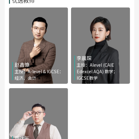
优选教师
李晨琛
赵鑫慷
主授：Alevel (CAIE
主授：A-level & IGCSE：
Edexcel AQA) 数学；
经济、会计
IGCSE数学
免费咨询
免费咨询
周达天