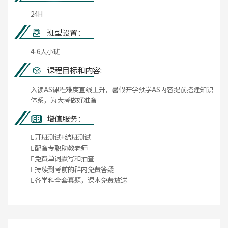
24H
班型设置：
4-6人小班
课程目标和内容:
入读AS课程难度直线上升，暑假开学预学AS内容提前搭建知识
体系，为大考做好准备
增值服务：
开班测试+结班测试
配备专职助教老师
免费单词默写和抽查
持续到考前的群内免费答疑
各学科全套真题，课本免费放送