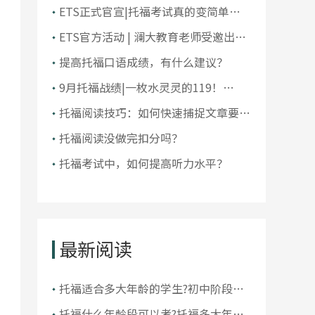
大学排名！前10大洗牌，纽大重回
ETS正式官宣|托福考试真的变简单了
TOP30！
吗？
ETS官方活动 | 澜大教育老师受邀出席
ETS托福教师研讨会
提高托福口语成绩，有什么建议？
9月托福战绩|一枚水灵灵的119！
105+超50人，全员均分破百！
托福阅读技巧：如何快速捕捉文章要
点？
托福阅读没做完扣分吗？
托福考试中，如何提高听力水平？
最新阅读
托福适合多大年龄的学生?初中阶段出
国考托福可行吗
托福什么年龄段可以考?托福多大年龄