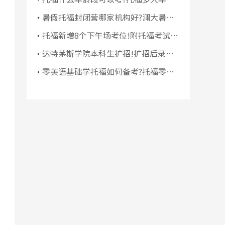
考比较好考
暑假托福封闭营哪家机构好?澜大暑假
托福封闭营介绍
托福新增8个下午场考位!附托福考试报
名详细流程
达特茅斯学院本科生扩招!扩招后录取
会更容易吗?
零英语基础学托福如何备考?托福零基
础准备多久能出分