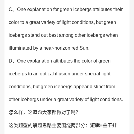
C、One explanation for green icebergs attributes their
color to a great variety of light conditions, but green
icebergs stand out best among other icebergs when
illuminated by a near-horizon red Sun.
D、One explanation attributes the color of green
icebergs to an optical illusion under special light
conditions, but green icebergs appear distinct from
other icebergs under a great variety of light conditions.
怎么样，这道题大家都做对了吗？
逻辑+主干排
这类题型的解题思路主要围绕两部分：