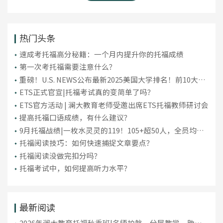
热门头条
​速成考托福高分秘籍：一个月内提升你的托福成绩
第一次考托福需要注意什么？
重磅！U.S. NEWS公布最新2025美国大学排名！前10大洗
牌，纽大重回TOP30！
ETS正式官宣|托福考试真的变简单了吗？
ETS官方活动 | 澜大教育老师受邀出席ETS托福教师研讨会
提高托福口语成绩，有什么建议？
9月托福战绩|一枚水灵灵的119！105+超50人，全员均分
破百！
托福阅读技巧：如何快速捕捉文章要点？
托福阅读没做完扣分吗？
托福考试中，如何提高听力水平？
最新阅读
2026年澜大教育托福秋季班|名师护航，分层教学，助力