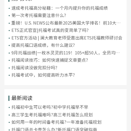
​速成考托福高分秘籍：一个月内提升你的托福成绩
第一次考托福需要注意什么？
重磅！U.S. NEWS公布最新2025美国大学排名！前10大洗
牌，纽大重回TOP30！
ETS正式官宣|托福考试真的变简单了吗？
ETS官方活动 | 澜大教育老师受邀出席ETS托福教师研讨会
提高托福口语成绩，有什么建议？
9月托福战绩|一枚水灵灵的119！105+超50人，全员均分
破百！
托福阅读技巧：如何快速捕捉文章要点？
托福阅读没做完扣分吗？
托福考试中，如何提高听力水平？
最新阅读
托福初中生可以考吗?初中学托福早不早
高三学生考托福难吗?高三考托福怎么规划
如何用一年的时间备考托福?一年准备托福规划
托福口语总卡壳怎么办?新托福口语突破指南