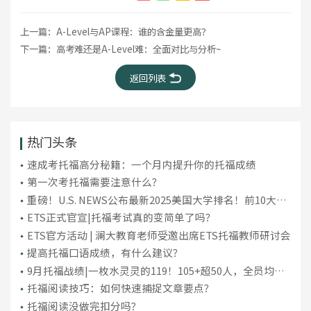
上一篇：
A-Level与AP课程：谁的含金量更高？
下一篇：
高考难还是A-Level难：全面对比与分析~
返回列表
热门头条
​速成考托福高分秘籍：一个月内提升你的托福成绩
第一次考托福需要注意什么？
重磅！U.S. NEWS公布最新2025美国大学排名！前10大洗
牌，纽大重回TOP30！
ETS正式官宣|托福考试真的变简单了吗？
ETS官方活动 | 澜大教育老师受邀出席ETS托福教师研讨会
提高托福口语成绩，有什么建议？
9月托福战绩|一枚水灵灵的119！105+超50人，全员均分
破百！
托福阅读技巧：如何快速捕捉文章要点？
托福阅读没做完扣分吗？