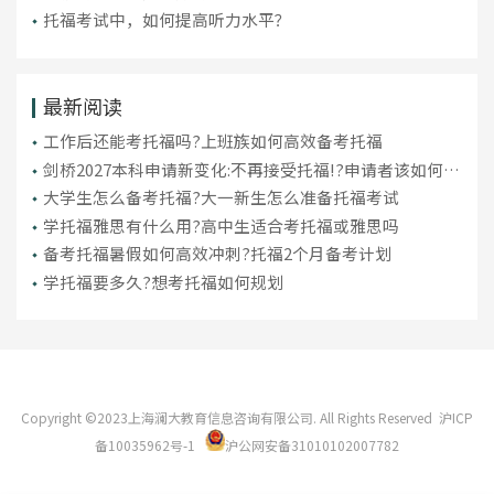
托福考试中，如何提高听力水平？
最新阅读
工作后还能考托福吗?上班族如何高效备考托福
剑桥2027本科申请新变化:不再接受托福!?申请者该如何应
对?
大学生怎么备考托福?大一新生怎么准备托福考试
学托福雅思有什么用?高中生适合考托福或雅思吗
备考托福暑假如何高效冲刺?托福2个月备考计划
学托福要多久?想考托福如何规划
Copyright ©2023上海澜大教育信息咨询有限公司. All Rights Reserved
沪ICP
备10035962号-1
沪公网安备31010102007782