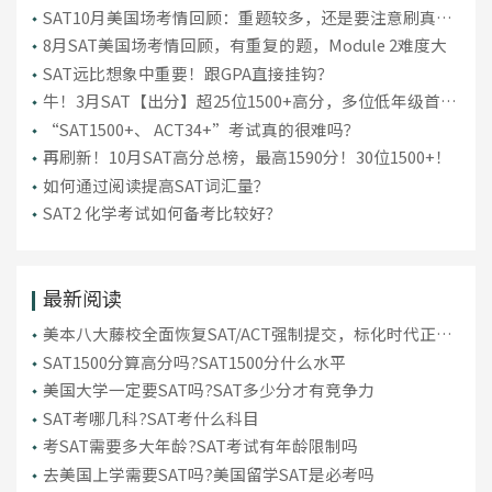
SAT10月美国场考情回顾：重题较多，还是要注意刷真
题！
8月SAT美国场考情回顾，有重复的题，Module 2难度大
SAT远比想象中重要！跟GPA直接挂钩？
牛！3月SAT【出分】超25位1500+高分，多位低年级首考
“上岸”！
“SAT1500+、 ACT34+”考试真的很难吗？
再刷新！10月SAT高分总榜，最高1590分！30位1500+！
如何通过阅读提高SAT词汇量？
SAT2 化学考试如何备考比较好？
最新阅读
美本八大藤校全面恢复SAT/ACT强制提交，标化时代正式
回归!
SAT1500分算高分吗?SAT1500分什么水平
美国大学一定要SAT吗?SAT多少分才有竞争力
SAT考哪几科?SAT考什么科目
考SAT需要多大年龄?SAT考试有年龄限制吗
去美国上学需要SAT吗?美国留学SAT是必考吗