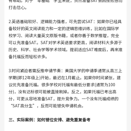
有帮助。对于“零基础”学生来说，贸然准备SAT会因挫败感而
打击信心。
2.英语基础较好、逻辑能力强者，可先尝试SAT：如果你已经具
备较好的英文阅读能力和一定的逻辑思维训练，比如在国际学
校学习、阅读大量英文原版书籍，或者你善于数学推理，完全
可以先准备SAT。SAT对学术英语要求更高，阅读材料大多源于
历史、科学、社会学等学术领域。提前适应SAT难度后，再来准
备托福反而轻松许多。
3.时间紧迫者需反推申请节奏：美国大学的申请季通常从高三上
学期(即12年级上)开始，最迟在1月截止。如果你时间紧张，建
议优先准备托福。很多学校对托福有最低分要求(通常为100
分)，没有达标很可能被直接刷掉。反之，如果托福已考出高
分，可更从容地准备SAT，提升竞争力。一个没有托福成绩的
“SAT高分生”，反而可能错失申请机会。
三、实际案例：如何错位安排、避免重复备考