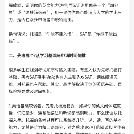
福成绩，证明你的英文能力达标;而SAT则更像是一个“加分
项”或“硬核筛选器”，用于评估你是否能适应大学的学术压
力，是否在众多申请者中脱颖而出。
换句话说：托福是“你能不能入场”，SAT是“你能不能出
线”。
二、先考哪个?从学习基础与申请时间倒推
很多学生在规划考试顺序时陷入困惑。有些人认为先考托福打
基础，再考SAT事半功倍;也有人主张先攻SAT，训练阅读思
维，对托福也有帮助。其实，最优解取决于你的英语基础、目
标院校要求及时间规划。
1.英语基础较弱者，先考托福更稳妥：如果你的英文阅读速度
慢，词汇量少，连基础语法和听说都感到吃力，那么建议从托
福入手。托福的备考过程可以系统提升听、说、读、写的基本
能力，尤其是听力和口语部分，对之后攻克SAT的阅读和写作会