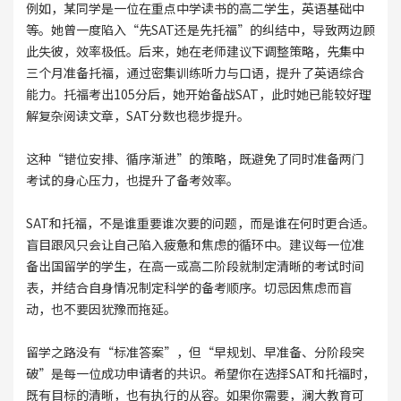
例如，某同学是一位在重点中学读书的高二学生，英语基础中
等。她曾一度陷入“先SAT还是先托福”的纠结中，导致两边顾
此失彼，效率极低。后来，她在老师建议下调整策略，先集中
三个月准备托福，通过密集训练听力与口语，提升了英语综合
能力。托福考出105分后，她开始备战SAT，此时她已能较好理
解复杂阅读文章，SAT分数也稳步提升。
这种“错位安排、循序渐进”的策略，既避免了同时准备两门
考试的身心压力，也提升了备考效率。
SAT和托福，不是谁重要谁次要的问题，而是谁在何时更合适。
盲目跟风只会让自己陷入疲惫和焦虑的循环中。建议每一位准
备出国留学的学生，在高一或高二阶段就制定清晰的考试时间
表，并结合自身情况制定科学的备考顺序。切忌因焦虑而盲
动，也不要因犹豫而拖延。
留学之路没有“标准答案”，但“早规划、早准备、分阶段突
破”是每一位成功申请者的共识。希望你在选择SAT和托福时，
既有目标的清晰，也有执行的从容。如果你需要，澜大教育可