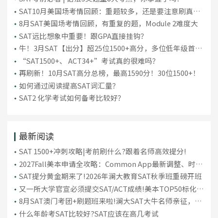
SAT10月美国场考情回顾：重题较多，还是要注意刷真
题！
8月SAT美国场考情回顾，有重复的题，Module 2难度大
SAT远比想象中重要！跟GPA直接挂钩？
牛！3月SAT【出分】超25位1500+高分，多位低年级首考
“上岸”！
“SAT1500+、 ACT34+”考试真的很难吗？
再刷新！10月SAT高分总榜，最高1590分！30位1500+！
如何通过阅读提高SAT词汇量？
SAT2 化学考试如何备考比较好？
最新阅读
SAT 1500+冲刺攻略|考前刷什么?跟着名师高效提分!
2027Fall美本申请全攻略：Common App最新调整、时间
轴与填报建议
SAT提分黄金期来了!2026年澜大教育SAT秋季班重磅开班
又一所大学官宣必须提交SAT/ACT成绩!美本TOP50标化政
策汇总
8月SAT澳门考团+刷题班来啦!澜大SAT大牛名师亲征，助
力极限冲刺1500+高分!
什么年龄考SAT比较好?SAT应该在高几考试