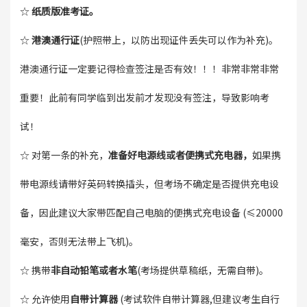
☆
纸质版准考证。
☆
港澳通行证
(护照带上，以防出现证件丢失可以作为补充)。
港澳通行证一定要记得检查签注是否有效！！！非常非常非常
重要！此前有同学临到出发前才发现没有签注，导致影响考
试！
☆ 对第一条的补充，
准备好电源线或者便携式充电器，
如果携
带电源线请带好英码转换插头，但考场不确定是否提供充电设
备，因此建议大家带匹配自己电脑的便携式充电设备 (≤20000
毫安，否则无法带上飞机)。
☆ 携带
非自动铅笔或者水笔
(考场提供草稿纸，无需自带)。
☆ 允许使用
自带计算器
(考试软件自带计算器,但建议考生自行