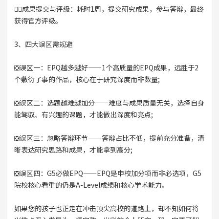
👉🏻成果提交与评级：耗时1周，提交研究成果，参与答辩，最终
获得官方评级。
3、四大误区需规避
❎误区一：EPQ越多越好——1个高质量的EPQ成果，远胜于2
个敷衍了事的作品，核心在于研究深度而非数量;
❎误区二：选题越难越加分——难度与成果质量无关，选择自身
能驾驭、有兴趣的课题，才能做出深度和亮点;
❎误区三：忽略答辩环节——答辩占比不低，提前充分准备，清
晰表达研究思路和成果，才能拿到高分;
❎误区四：G5必做EPQ——EPQ是申校加分项而非必选项，G5
院校核心看重的仍是A-Level成绩和核心学术能力。
如果您的孩子也正走在冲击顶尖高校的道路上，却不知如何将