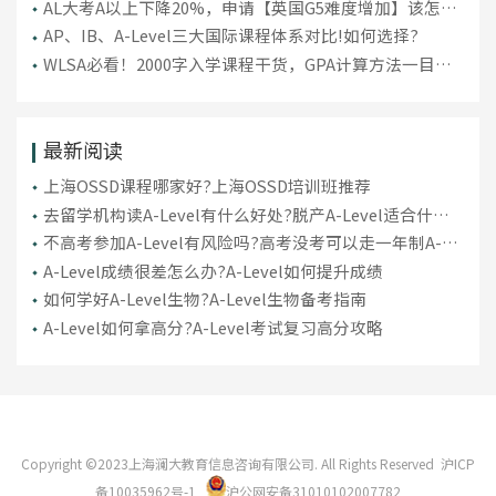
技巧
AL大考A以上下降20%，申请【英国G5难度增加】该怎么
补救？
AP、IB、A-Level三大国际课程体系对比!如何选择?
WLSA必看！2000字入学课程干货，GPA计算方法一目了
然
最新阅读
上海OSSD课程哪家好?上海OSSD培训班推荐
去留学机构读A-Level有什么好处?脱产A-Level适合什么
样的学生
不高考参加A-Level有风险吗?高考没考可以走一年制A-
Level吗
A-Level成绩很差怎么办?A-Level如何提升成绩
如何学好A-Level生物?A-Level生物备考指南
A-Level如何拿高分?A-Level考试复习高分攻略
Copyright ©2023上海澜大教育信息咨询有限公司. All Rights Reserved
沪ICP
备10035962号-1
沪公网安备31010102007782