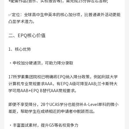
+配套作品(音乐、实验报告等)，需完成15分钟左右答辩;
✅定位：全球高中生申英本的核心加分项，比普通课外活动更能
凸显学术潜力。
二、EPQ核心价值
1、核心优势
·申校加分硬通货，可助力降分录取
17所罗素集团院校已明确将EPQ纳入降分政策，例如利兹大学
计算机专业常规要求AAA，有EPQ A级可降至AAB;兰卡斯特大
学可用AAB+EPQ B替代AAA常规要求。
即便不享受降分，28个UCAS学分也能弥补A-Level单科的微小
差距，帮助学生在成绩相近的申请者中脱颖而出。
·丰富面试素材，提升G5等名校竞争力