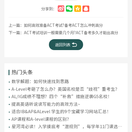
分享到：
上一篇：
如何高效准备ACT考试?备考ACT怎么冲刺高分
下一篇：
ACT考试培训一般需要几个月?ACT备考多久才能出高分
返回列表
热门头条
数学解题：如何快速找到思路
A-Level考砸了怎么办？英国名校是否“歧视”重考生？
AL/IG成绩不理想？四个“补救”措施逆袭G5名校！
提高英语听说读写能力的高效方法~
适合IB&AP&ALevel 学生的9个宝藏学习网站汇总！
AP课程和A-level课程的区别？
星河湾必读！入学摸底考“潜规则”，每学年11门课选课