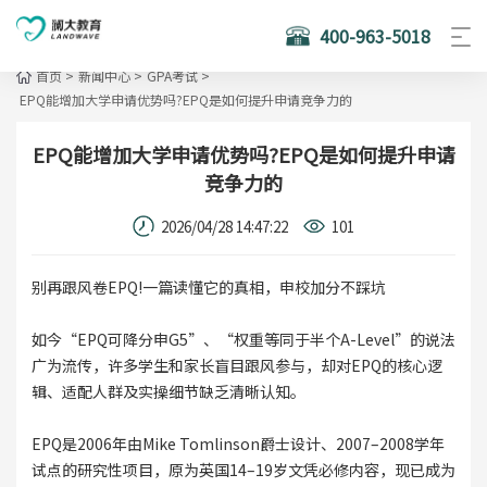
400-963-5018
首页
>
新闻中心
>
GPA考试
>
EPQ能增加大学申请优势吗?EPQ是如何提升申请竞争力的
EPQ能增加大学申请优势吗?EPQ是如何提升申请
竞争力的
2026/04/28 14:47:22
101
别再跟风卷EPQ!一篇读懂它的真相，申校加分不踩坑
如今“EPQ可降分申G5”、“权重等同于半个A-Level”的说法
广为流传，许多学生和家长盲目跟风参与，却对EPQ的核心逻
辑、适配人群及实操细节缺乏清晰认知。
EPQ是2006年由Mike Tomlinson爵士设计、2007–2008学年
试点的研究性项目，原为英国14–19岁文凭必修内容，现已成为