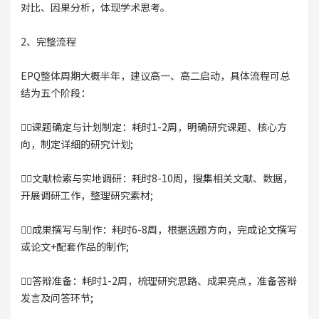
对比、因果分析，体现学术思考。
2、完整流程
EPQ整体周期大概半年，建议高一、高二启动，具体流程可总
结为五个阶段：
👉🏻课题确定与计划制定：耗时1-2周，明确研究课题、核心方
向，制定详细的研究计划;
👉🏻文献检索与实地调研：耗时8-10周，搜集相关文献、数据，
开展调研工作，整理研究素材;
👉🏻成果撰写与制作：耗时6-8周，根据选题方向，完成论文撰写
或论文+配套作品的制作;
👉🏻答辩准备：耗时1-2周，梳理研究思路、成果亮点，准备答辩
发言及问答环节;