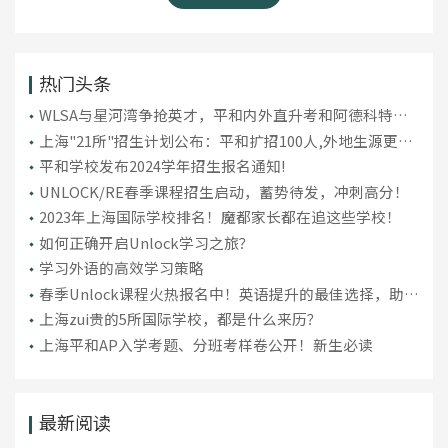
热门头条
WLSA与星河湾争抢英才，平和内外直升考和阿德科特入
学考数学新趋势揭秘
上海"21所"招生计划公布：平和扩招100人,外地生源更
难！
平和学校发布2024学年招生报名通知!
UNLOCK/RE春季课程招生启动，蓄势待发，冲刺高分！
2023年上海国际学校排名！魔都家长都在追这些学校！
如何正确开启Unlock学习之旅？
学习外语的高效学习策略
春季Unlock课程火热报名中！英语提升的最佳选择，助你
弯道超车！
上海zui贵的5所国际学校，都是什么来历？
上海平和AP入学考题、分班考样卷公开！新生必读
最新阅读