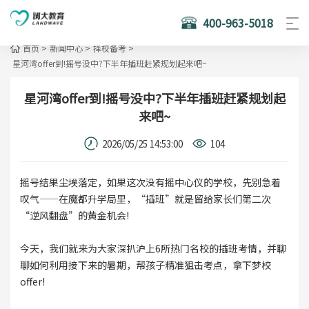
400-963-5018
首页
>
新闻中心
>
择校备考
>
星河湾offer到!摇号没中?下半年插班赶紧规划起来吧~
星河湾offer到!摇号没中?下半年插班赶紧规划起
来吧~
2026/05/25 14:53:00
104
摇号结果尘埃落定，如果这次没有摇中心仪的学校，先别急着
叹气——在魔都升学局里，“插班”就是留给家长们第二次
“逆风翻盘”的黄金机会!
今天，我们就来为大家深扒沪上6所热门名校的插班考情，并聊
聊如何利用接下来的暑期，帮孩子精准狙击考点，拿下梦校
offer!