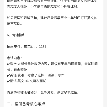
插班题型各个阶段都会有一些变化，但不变的是英文会比体制
内难度大很多，小学高年级的难度和小托福比肩。
如果要插班青浦平和，建议尽量提早至少一年时间打好英文的
语言基础。
6、青浦协和
插班安排：每年5月、11月
考试内容：
✔️数学 大部分是沪教版内容，建议有半年的提前量，考试时间
长，题型较多
✔️英语 较难，考察了选择、阅读、写作
✔️面试 英文+中文两次面试
青浦协和插班名额少，竞争激烈，建议尽早准备。
二、插班备考核心难点