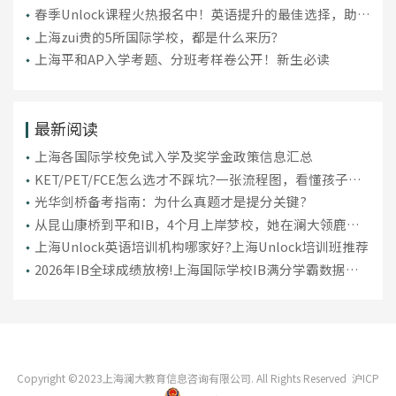
春季Unlock课程火热报名中！英语提升的最佳选择，助你
弯道超车！
上海zui贵的5所国际学校，都是什么来历？
上海平和AP入学考题、分班考样卷公开！新生必读
最新阅读
上海各国际学校免试入学及奖学金政策信息汇总
KET/PET/FCE怎么选才不踩坑?一张流程图，看懂孩子最
适合考哪个
光华剑桥备考指南：为什么真题才是提分关键?
从昆山康桥到平和IB，4个月上岸梦校，她在澜大领鹿找
到了“抢跑”节奏~
上海Unlock英语培训机构哪家好?上海Unlock培训班推荐
2026年IB全球成绩放榜!上海国际学校IB满分学霸数据一
览
Copyright ©2023上海澜大教育信息咨询有限公司. All Rights Reserved
沪ICP