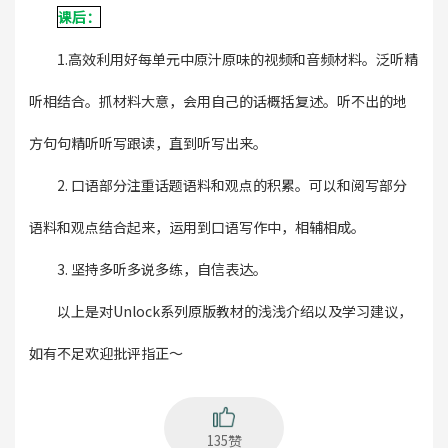
课后：
1.高效利用好每单元中原汁原味的视频和音频材料。泛听精
听相结合。抓材料大意，会用自己的话概括复述。听不出的地
方句句精听听写跟读，直到听写出来。
2. 口语部分注重话题语料和观点的积累。可以和阅写部分
语料和观点结合起来，运用到口语写作中，相辅相成。
3. 坚持多听多说多练，自信表达。
以上是对Unlock系列原版教材的浅浅介绍以及学习建议，
如有不足欢迎批评指正～
135赞