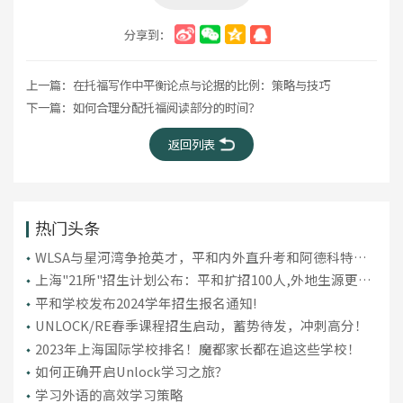
分享到：
上一篇：
在托福写作中平衡论点与论据的比例：策略与技巧
下一篇：
如何合理分配托福阅读部分的时间？
返回列表
热门头条
WLSA与星河湾争抢英才，平和内外直升考和阿德科特入
学考数学新趋势揭秘
上海"21所"招生计划公布：平和扩招100人,外地生源更
难！
平和学校发布2024学年招生报名通知!
UNLOCK/RE春季课程招生启动，蓄势待发，冲刺高分！
2023年上海国际学校排名！魔都家长都在追这些学校！
如何正确开启Unlock学习之旅？
学习外语的高效学习策略