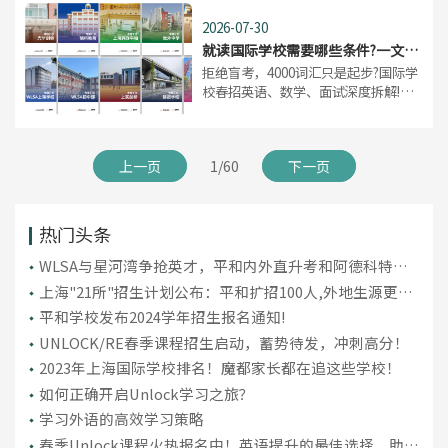
给家长和孩子的决策时间不多了。与
2026-07-30
其在焦虑中观望，不如加入我们
就读国际学校需要哪些条件?一文了
解国际学校招生要求
​拒绝盲考，4000词汇只是起步?国际学
校春招英语、数学、面试深度拆解!秋
招这一波算是告一段落，不管结果咋
样，新的备考周期又摆在了眼前。想
给孩子充分备考国际学校，家长们得
上一页
1/60
下一页
先从“看透”各学校开始。
热门头条
WLSA与星河湾争抢英才，平和内外直升考和阿德科特入
学考数学新趋势揭秘
上海"21所"招生计划公布：平和扩招100人,外地生源更
难！
平和学校发布2024学年招生报名通知!
UNLOCK/RE春季课程招生启动，蓄势待发，冲刺高分！
2023年上海国际学校排名！魔都家长都在追这些学校！
如何正确开启Unlock学习之旅？
学习外语的高效学习策略
春季Unlock课程火热报名中！英语提升的最佳选择，助你