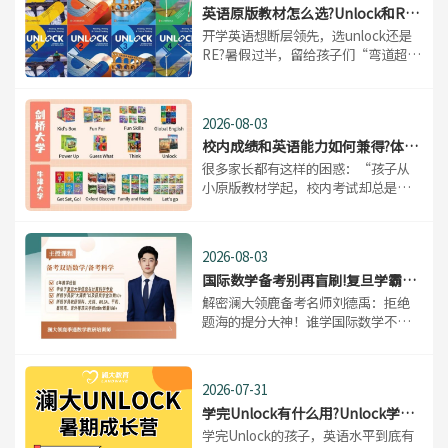
英语原版教材怎么选?Unlock和RE
到底该选哪套?
​开学英语想断层领先，选unlock还是
RE?暑假过半，留给孩子们“弯道超
车”的时间不多了。不少家长在纠
结：Unlock和RE到底怎么选?这两套
都是原版英语里的“顶流教材”，但
2026-08-03
定位真的不一样。选对了是事半功倍
校内成绩和英语能力如何兼得?体制
内+体制外原版学习路线全解析
​很多家长都有这样的困惑：“孩子从
小原版教材学起，校内考试却总是差
一口气，拿不到高分，怎么办?”“坚
定走体制内中高考路线，还有必要让
孩子花时间学原版英语吗?”“Power
2026-08-03
Up、Think、Unlock、Reading
国际数学备考别再盲刷!复旦学霸老
Explorer……
师教你精准提分
​解密澜大领鹿备考名师刘德禹：拒绝
题海的提分大神！谁学国际数学不崩
溃?公式繁琐、题型灵活，无数同学刷
题刷到麻木，分数却纹丝不动。今
天，我们分享深耕国际高中备考，家
2026-07-31
长和学生们公认的宝藏标杆老师 刘德
学完Unlock有什么用?Unlock学完
禹。
英语能到什么水平
​学完Unlock的孩子，英语水平到底有