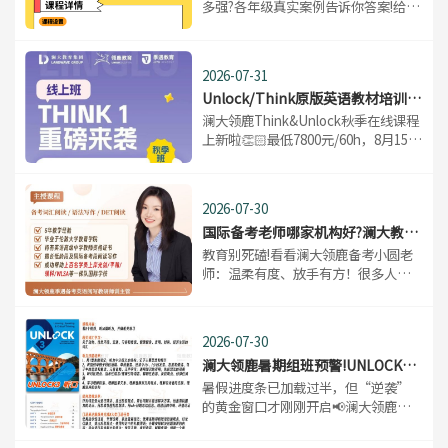
多强?各年级真实案例告诉你答案!给孩
子选原版教材，最头疼的无非两个问
题：一是级别没选对，学着特别费劲;
二是吭哧吭哧学了好久，英语能力却
2026-07-31
没啥起色。
Unlock/Think原版英语教材培训课
程哪家好?澜大教育秋季班怎么样?
​澜大领鹿Think&Unlock秋季在线课程
上新啦👏🏻最低7800元/60h，8月15日
前锁位再减300→一、澜大领鹿THINK
线上课程安排课程安排：听说30h+阅
写30h班型人数：10人班课程安排：26
2026-07-30
年9月4日-27年4月30日
国际备考老师哪家机构好?澜大教育
国际备考培训教师推荐
​教育别死磕!看看澜大领鹿备考小圆老
师：温柔有度、放手有方！很多人觉
得， 好老师=超级温柔+无限包容。但
真正深耕一线的老师都知道：教育太
温柔容易“惯”，太严格容易
2026-07-30
“伤”。拿捏分寸才是真功夫。
澜大领鹿暑期组班预警!UNLOCK、
THINK还有少量班级可补位→
​暑假进度条已加载过半，但“逆袭”
的黄金窗口才刚刚开启📢澜大领鹿暑
期unlock/THINK原版课程，部分班级
即将开课!目前仅剩少量组班名额，留