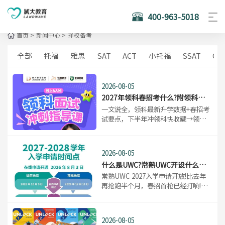
400-963-5018
首页
>
新闻中心
>
择校备考
全部
托福
雅思
SAT
ACT
小托福
SSAT
GR
2026-08-05
2027年领科春招考什么?附领科
2026届升学成果复盘
​一文说全，领科最新升学数据+春招考
试要点，下半年冲领科快收藏→领科
更新了毕业生预录取的最新动态，春
招阶段想报考领科的家庭，最新的升
学数据一定要认真参考!
2026-08-05
什么是UWC?常熟UWC开设什么课
程体系?附常熟UWC申请时间线
​常熟UWC 2027入学申请开放!比去年
再抢跑半个月，春招首枪已经打响!📢
8月3日，常熟UWC 2027-2028学年申
请系统正式开放。对照去年8月中旬才
开的节奏，今年又往前挪了将近半个
2026-08-05
月。