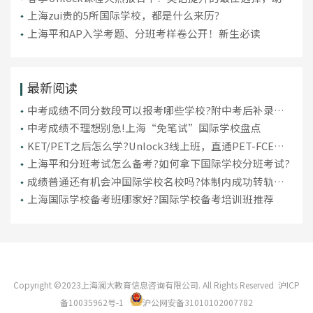
弯道超车！
上海zui贵的5所国际学校，都是什么来历？
上海平和AP入学考题、分班考样卷公开！新生必读
最新阅读
中考成绩不同分数段可以报考哪些学校?附中考后补录关
键安排
中考成绩不理想别急!上海“免笔试”国际学校盘点
KET/PET之后怎么学?Unlock3线上班，直通PET-FCE进
阶
上海平和分班考试怎么备考?如何拿下国际学校分班考试?
成绩普通还有机会冲国际学校名校吗?体制内成功转轨案
例
上海国际学校备考班哪家好?国际学校备考培训班推荐
Copyright ©2023上海澜大教育信息咨询有限公司. All Rights Reserved
沪ICP
备10035962号-1
沪公网安备31010102007782