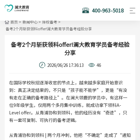
400-963-5018
首页
>
新闻中心
>
择校备考
>
备考2个月斩获领科offer!澜大教育学员备考经验分享
备考2个月斩获领科offer!澜大教育学员备考经验
分享
2026/06/26 17:36:13
46
在国际学校秋招逐渐收官的节点上，越来越多家庭开始意识
到：真正决定结果的，不只是“孩子能不能学”，更是“有没
有走在正确的备考路径上”。在澜大领鹿的学员中，有这样一
位9年级学生，仅用两个多月集中训练，就成功拿下领科A-
Level offer。从青浦协和到领科，他的经历没有“奇迹”，只
有一套可复制、可执行的备考逻辑。
从青浦协和到领科 | 两个月冲刺，他把“不确定”走成了“通知