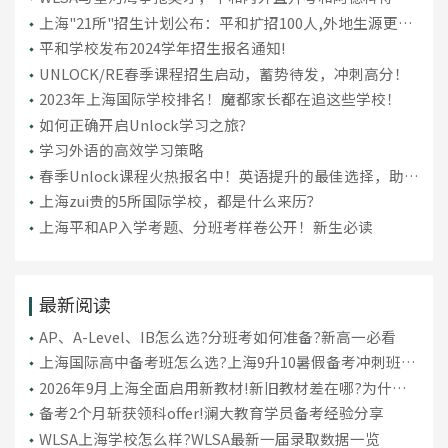
学考数学新趋势揭秘
上海"21所"招生计划公布：平和扩招100人,外地生源更
难！
平和学校发布2024学年招生报名通知!
UNLOCK/RE春季课程招生启动，蓄势待发，冲刺高分！
2023年上海国际学校排名！魔都家长都在追这些学校！
如何正确开启Unlock学习之旅？
学习外语的高效学习策略
春季Unlock课程火热报名中！英语提升的最佳选择，助你
弯道超车！
上海zui贵的5所国际学校，都是什么来历？
上海平和AP入学考题、分班考样卷公开！新生必读
最新阅读
AP、A-Level、IB怎么选?分班考如何准备?新高一必看
上海国际高中备考班怎么选?上海9升10暑假备考冲刺班推
荐
2026年9月上海全面启用新教材!新旧教材差在哪?为什么
今年暑期至关重要
备考2个月斩获领科offer!澜大教育学员备考经验分享
WLSA上海学校怎么样?WLSA最新一届录取数据一览