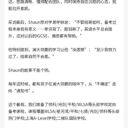
达、思路清晰、懂得配合团队，同时保持自信沉稳的心态，就
能拉开差距。
采访最后，Shaun想对学弟学妹说：“不管结果如何，备考过
程本身就有意义——单词背了、题目刷了，英语水平总会提
升，这对以后的IGCSE、雅思都有帮助。”
他特别提到，澜大领鹿的学习让他“没遗憾”：“至少我努力
过了，结果自然不会差。”
Shaun的故事不是个例。
每年这时候，都有孩子在澜大领鹿的陪伴下，从“不确定”走
向“通知书”。
这个暑假，我们准备了领科/光剑/平和/WLSA等头部学校定向
备考课程，课程覆盖WLSA/星河湾/平和/七德/光剑/领科等头部
热门学校;上海A-Level学校;二梯队国际学校。