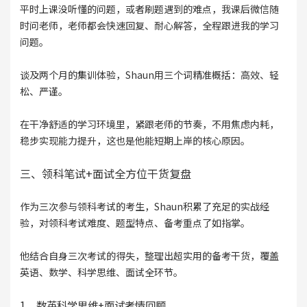
平时上课没听懂的问题，或者刷题遇到的难点，我课后微信随
时问老师，老师都会快速回复、耐心解答，全程跟进我的学习
问题。
谈及两个月的集训体验，Shaun用三个词精准概括：高效、轻
松、严谨。
在干净舒适的学习环境里，紧跟老师的节奏，不用焦虑内耗，
稳步实现能力提升，这也是他能短期上岸的核心原因。
三、领科笔试+面试全方位干货复盘
作为三次参与领科考试的考生，Shaun积累了充足的实战经
验，对领科考试难度、题型特点、备考重点了如指掌。
他结合自身三次考试的得失，整理出超实用的备考干货，覆盖
英语、数学、科学思维、面试全环节。
1、数英科学思维+面试考情回顾