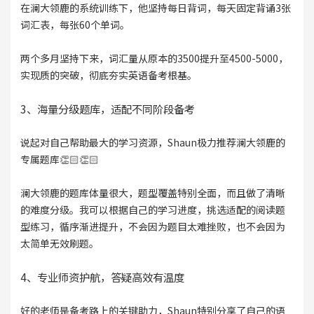
在澜大领鹿的系统训练下，他坚持每日背词，每天固定背诵3张
词汇表，每张60个单词。
两个多月坚持下来，词汇量从原本的3500提升至4500-5000，
实现质的突破，彻底夯实英语备考根基。
3、海量分级题库，适配不同阶段备考
说起对自己帮助最大的学习资源，Shaun极力推荐澜大领鹿的
专属题库👏🏻👏🏻
澜大领鹿的题库体量很大，题型覆盖特别全面，而且做了清晰
的难度分级。我可以根据自己的学习进度，挑选适配的阅读题
型练习，循序渐进提升，不会因为题目太难挫败，也不会因为
太简单无效刷题。
4、专业师资护航，答疑高效有温度
好的老师是备考路上的关键助力，Shaun特别分享了自己的语