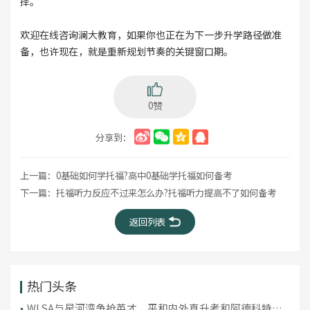
择。
欢迎在线咨询澜大教育，如果你也正在为下一步升学路径做准
备，也许现在，就是重新规划节奏的关键窗口期。
0赞
分享到：
上一篇：
0基础如何学托福?高中0基础学托福如何备考
下一篇：
托福听力反应不过来怎么办?托福听力提高不了如何备考
返回列表
热门头条
WLSA与星河湾争抢英才，平和内外直升考和阿德科特入