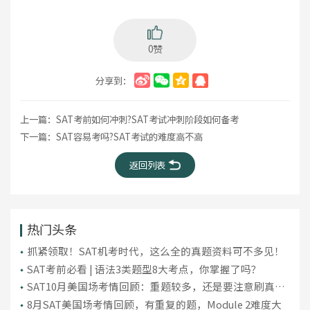
0赞
分享到：
上一篇：
SAT考前如何冲刺?SAT考试冲刺阶段如何备考
下一篇：
SAT容易考吗?SAT考试的难度高不高
返回列表
热门头条
抓紧领取！SAT机考时代，这么全的真题资料可不多见！
SAT考前必看 | 语法3类题型8大考点，你掌握了吗？
SAT10月美国场考情回顾：重题较多，还是要注意刷真
题！
8月SAT美国场考情回顾，有重复的题，Module 2难度大