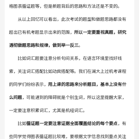
格图表循证题等，但是新题背后的思路和方法还是不变的。
从以上回忆可以看出，此次考试的题型和做题思路都没有
超出已有机考题显示出来的范围，
所以一定要重视真题，研究
透彻做题思路和规律，做到举一反三
。
比如词汇题要注意分析句间关系，在语言环境里找好线
索，关注词汇搭配比如动宾搭配等。我们在澜大上过机考课程
的同学们纷纷表示，
用上课的思路来分析题目，基本上没有什
么问题
，可能遇到的障碍就是个别生词，所以这里提醒大家，
一定要注意积累词汇，尤其是机经词汇。
比如
循证题一定要注意证据全面覆盖结论的每个要点
，有
些同学觉得图表循证题比较难，要根据文字信息找到重点关注