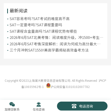
最新阅读
SAT容易考吗?SAT考试的难度高不高
SAT一定要考吗?SAT课程重要吗
SAT课程含金量高吗?SAT课程优势有哪些
2026年6月SAT北美考情：阅读难度升级，冲1500+考生暑
期备考要变了!
2026年6月SAT考情深度解析：阅读为何成为高分最大拦
路虎?
三个月冲刺SAT1550!美高学霸揭秘高效备考方法
Copyright ©2023上海澜大教育信息咨询有限公司. All Rights Reserved
沪ICP
备10035962号-1
沪公网安备31010102007782
电话咨询
加微信联系
在线咨询