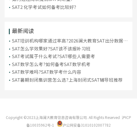
SAT2 化学考试如何备考比较好？
最新阅读
SAT培训机构哪家通过率高?2026澜大教育SAT出分数据汇
总
SAT怎么学效果好?SAT该不该报补习班
SAT考试属于什么考试?SAT哪些人需要考
SAT数学怎么考?如何备考SAT数学机考
SAT数学难吗?SAT数学考什么内容
SAT暑期封闭集训营怎么选?上海封闭式SAT辅导班推荐
Copyright ©2023上海澜大教育信息咨询有限公司. All Rights Reserved
沪ICP
备10035962号-1
沪公网安备31010102007782