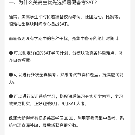
一、为什么美高生优先选择暑假备考SAT?
通常，美高学生平时忙着准备校内考试、社团活动，比赛等，
很难抽出整块时间专心备战SAT。
而暑假则没有学期中的各种干扰，是集中备考的绝佳时期 ↓
● 可以制定详细的SAT学习计划，分模块攻克各科重难点，补
齐自身短板。
● 可以进行多次全真模考，熟悉考试节奏和题型，提高应试能
力。
● 可以进行SAT系统学习，搭配课后练习夯实所学内容，学习
效果更扎实，正好迎战8月、9月SAT大考。
像澜大新橙就有很多美高学员🙆‍♂️🙆‍♀️，利用寒暑假集中备考，系
统梳理查漏补缺，最后斩获亮眼分数。