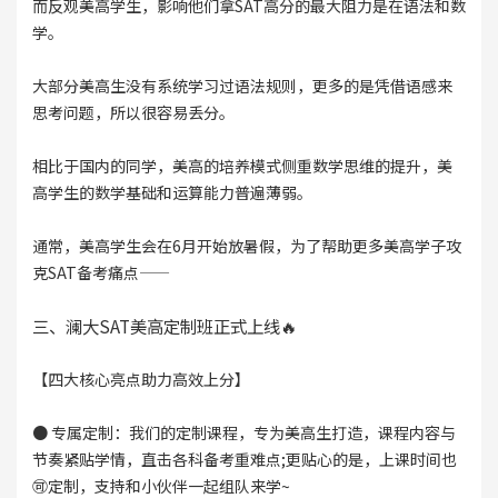
而反观美高学生，影响他们拿SAT高分的最大阻力是在语法和数
学。
大部分美高生没有系统学习过语法规则，更多的是凭借语感来
思考问题，所以很容易丢分。
相比于国内的同学，美高的培养模式侧重数学思维的提升，美
高学生的数学基础和运算能力普遍薄弱。
通常，美高学生会在6月开始放暑假，为了帮助更多美高学子攻
克SAT备考痛点——
三、澜大SAT美高定制班正式上线🔥
【
四大核心亮点助力高效上分
】
● 专属定制：我们的定制课程，专为美高生打造，课程内容与
节奏紧贴学情，直击各科备考重难点;更贴心的是，上课时间也
🉑定制，支持和小伙伴一起组队来学~