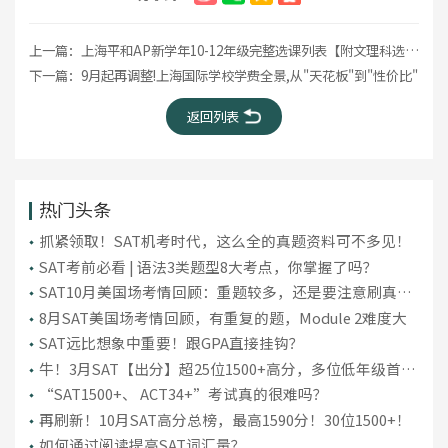
上一篇：
上海平和AP新学年10-12年级完整选课列表【附文理科选课建议】
下一篇：
9月起再调整!上海国际学校学费全景,从"天花板"到"性价比"
返回列表
热门头条
抓紧领取！SAT机考时代，这么全的真题资料可不多见！
SAT考前必看 | 语法3类题型8大考点，你掌握了吗？
SAT10月美国场考情回顾：重题较多，还是要注意刷真
题！
8月SAT美国场考情回顾，有重复的题，Module 2难度大
SAT远比想象中重要！跟GPA直接挂钩？
牛！3月SAT【出分】超25位1500+高分，多位低年级首考
“上岸”！
“SAT1500+、 ACT34+”考试真的很难吗？
再刷新！10月SAT高分总榜，最高1590分！30位1500+！
如何通过阅读提高SAT词汇量？