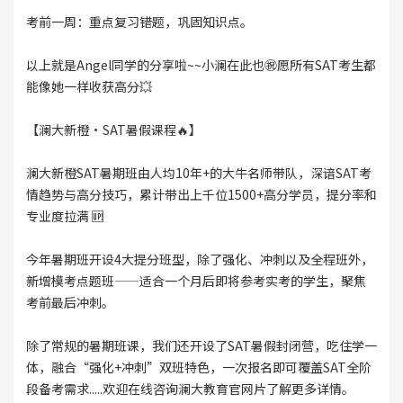
考前一周：重点复习错题，巩固知识点。
以上就是Angel同学的分享啦~~小澜在此也㊗️愿所有SAT考生都
能像她一样收获高分💥
【澜大新橙·SAT暑假课程🔥】
澜大新橙SAT暑期班由人均10年+的大牛名师带队，深谙SAT考
情趋势与高分技巧，累计带出上千位1500+高分学员，提分率和
专业度拉满 🆙
今年暑期班开设4大提分班型，除了强化、冲刺以及全程班外，
新增模考点题班——适合一个月后即将参考实考的学生，聚焦
考前最后冲刺。
除了常规的暑期班课，我们还开设了SAT暑假封闭营，吃住学一
体，融合“强化+冲刺”双班特色，一次报名即可覆盖SAT全阶
段备考需求.....欢迎在线咨询澜大教育官网片了解更多详情。