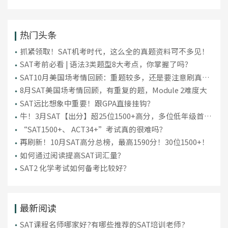
热门头条
抓紧领取！SAT机考时代，这么全的真题资料可不多见！
SAT考前必看 | 语法3类题型8大考点，你掌握了吗？
SAT10月美国场考情回顾：重题较多，还是要注意刷真
题！
8月SAT美国场考情回顾，有重复的题，Module 2难度大
SAT远比想象中重要！跟GPA直接挂钩？
牛！3月SAT【出分】超25位1500+高分，多位低年级首考
“上岸”！
“SAT1500+、 ACT34+”考试真的很难吗？
再刷新！10月SAT高分总榜，最高1590分！30位1500+！
如何通过阅读提高SAT词汇量？
SAT2 化学考试如何备考比较好？
最新阅读
SAT课程名师哪家好?有哪些推荐的SAT培训老师?