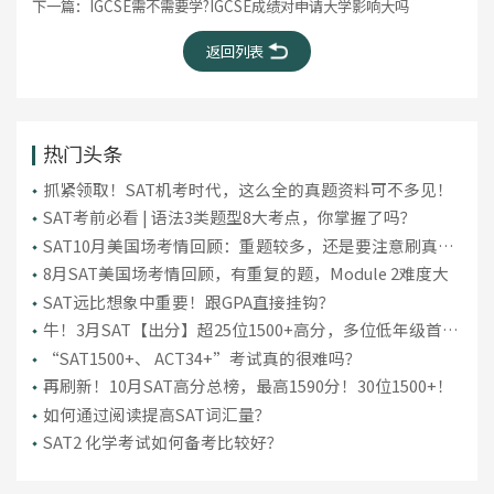
下一篇：
IGCSE需不需要学?IGCSE成绩对申请大学影响大吗
返回列表
热门头条
抓紧领取！SAT机考时代，这么全的真题资料可不多见！
SAT考前必看 | 语法3类题型8大考点，你掌握了吗？
SAT10月美国场考情回顾：重题较多，还是要注意刷真
题！
8月SAT美国场考情回顾，有重复的题，Module 2难度大
SAT远比想象中重要！跟GPA直接挂钩？
牛！3月SAT【出分】超25位1500+高分，多位低年级首考
“上岸”！
“SAT1500+、 ACT34+”考试真的很难吗？
再刷新！10月SAT高分总榜，最高1590分！30位1500+！
如何通过阅读提高SAT词汇量？
SAT2 化学考试如何备考比较好？