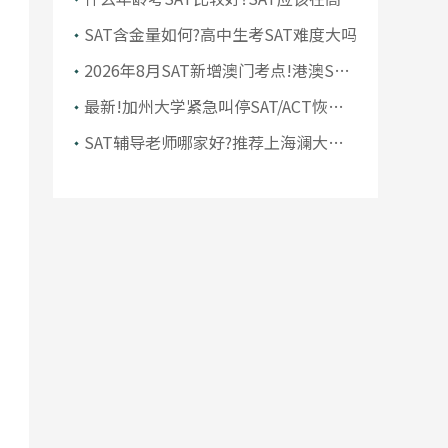
1500+高分!
考试
SAT含金量如何?高中生考SAT难度大吗
2026年8月SAT新增澳门考点!港澳SAT
考点介绍及报考指南
最新!加州大学紧急叫停SAT/ACT恢复
计划，官方回应来了
SAT辅导老师哪家好?推荐上海澜大教
育SAT老师