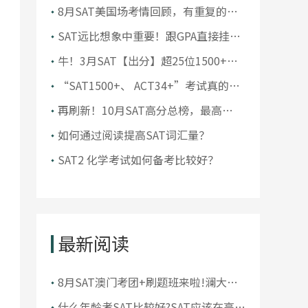
还是要注意刷真题！
8月SAT美国场考情回顾，有重复的
题，Module 2难度大
SAT远比想象中重要！跟GPA直接挂
钩？
牛！3月SAT【出分】超25位1500+高
分，多位低年级首考“上岸”！
“SAT1500+、 ACT34+”考试真的很
难吗？
再刷新！10月SAT高分总榜，最高
1590分！30位1500+！
如何通过阅读提高SAT词汇量？
SAT2 化学考试如何备考比较好？
最新阅读
8月SAT澳门考团+刷题班来啦!澜大
SAT大牛名师亲征，助力极限冲刺
什么年龄考SAT比较好?SAT应该在高几