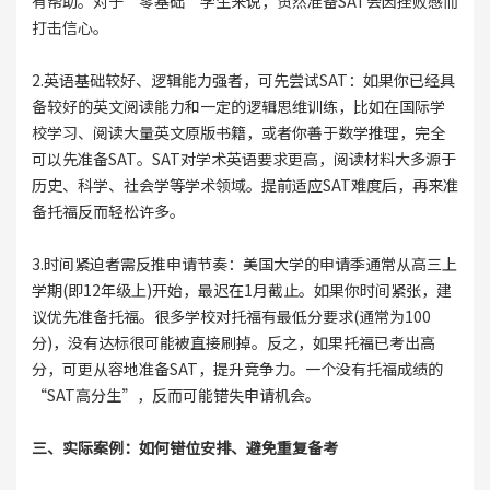
有帮助。对于“零基础”学生来说，贸然准备SAT会因挫败感而
打击信心。
2.英语基础较好、逻辑能力强者，可先尝试SAT：如果你已经具
备较好的英文阅读能力和一定的逻辑思维训练，比如在国际学
校学习、阅读大量英文原版书籍，或者你善于数学推理，完全
可以先准备SAT。SAT对学术英语要求更高，阅读材料大多源于
历史、科学、社会学等学术领域。提前适应SAT难度后，再来准
备托福反而轻松许多。
3.时间紧迫者需反推申请节奏：美国大学的申请季通常从高三上
学期(即12年级上)开始，最迟在1月截止。如果你时间紧张，建
议优先准备托福。很多学校对托福有最低分要求(通常为100
分)，没有达标很可能被直接刷掉。反之，如果托福已考出高
分，可更从容地准备SAT，提升竞争力。一个没有托福成绩的
“SAT高分生”，反而可能错失申请机会。
三、实际案例：如何错位安排、避免重复备考