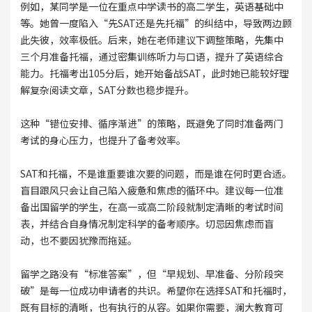
例如，某同学是一位在重点中学读书的高二学生，英语基础中
等。她曾一度陷入“先SAT还是先托福”的纠结中，导致两边顾
此失彼，效率极低。后来，她在老师建议下调整策略，先集中
三个月准备托福，通过密集训练听力与口语，提升了英语综合
能力。托福考出105分后，她开始备战SAT，此时她已能较好理
解复杂阅读文章，SAT分数也稳步提升。
这种“错位安排、循序渐进”的策略，既避免了同时准备两门
考试的身心压力，也提升了备考效率。
SAT和托福，不是谁重要谁次要的问题，而是谁在何时更合适。
盲目跟风只会让自己陷入疲惫和焦虑的循环中。建议每一位准
备出国留学的学生，在高一或高二阶段就制定清晰的考试时间
表，并结合自身情况制定科学的备考顺序。切忌因焦虑而盲
动，也不要因犹豫而拖延。
留学之路没有“标准答案”，但“早规划、早准备、分阶段突
破”是每一位成功申请者的共识。希望你在选择SAT和托福时，
既有目标的清晰，也有执行的从容。如果你需要，澜大教育可