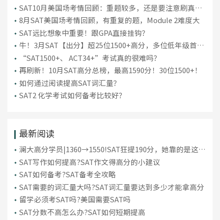
SAT10月美国场考情回顾：重题较多，还是要注意刷真
题！
8月SAT美国场考情回顾，有重复的题，Module 2难度大
SAT远比想象中重要！跟GPA直接挂钩？
牛！3月SAT【出分】超25位1500+高分，多位低年级首考
“上岸”！
“SAT1500+、 ACT34+”考试真的很难吗？
再刷新！10月SAT高分总榜，最高1590分！30位1500+！
如何通过阅读提高SAT词汇量？
SAT2 化学考试如何备考比较好？
最新阅读
澜大高分学员|1360→1550!SAT狂提190分，她靠的是这套
备考方法!
SAT写作如何提高?SAT作文得高分的小建议
SAT如何备考?SAT备考全攻略
SAT需要的词汇量大吗?SAT词汇量要达到多少才能拿高分
留学必须考SAT吗?美国需要SAT吗
SAT分数不高怎么办?SAT如何短期提高