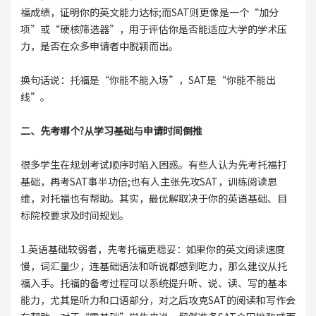
福成绩，证明你的英文能力达标;而SAT则更像是一个“加分
项”或“硬核筛选器”，用于评估你是否能适应大学的学术压
力，是否在众多申请者中脱颖而出。
换句话说：托福是“你能不能入场”，SAT是“你能不能出
线”。
二、先考哪个?从学习基础与申请时间倒推
很多学生在规划考试顺序时陷入困惑。有些人认为先考托福打
基础，再考SAT事半功倍;也有人主张先攻SAT，训练阅读思
维，对托福也有帮助。其实，最优解取决于你的英语基础、目
标院校要求及时间规划。
1.英语基础较弱者，先考托福更稳妥：如果你的英文阅读速度
慢，词汇量少，连基础语法和听说都感到吃力，那么建议从托
福入手。托福的备考过程可以系统提升听、说、读、写的基本
能力，尤其是听力和口语部分，对之后攻克SAT的阅读和写作会