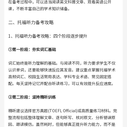
在备考过程中，可以适当阅读英文科普文章、观看英语公开
课，不断丰富自己的学术知识储备。
二、托福听力备考攻略
1、托福听力备考攻略：四个阶段逐步提升
①第一阶段：夯实词汇基础
词汇始终是听力理解的基础。与阅读不同，听力要求学生不仅
认识单词，还要能够快速反应其发音。建议重点掌握托福学术
高频词汇、校园生活常用表达、学科专业术语、常见固定搭
配。每天坚持记忆并配合听读练习，可以有效提升反应速度。
②第二阶段：坚持精听训练
精听建议选择官方真题(TOEFL Official)或高质量练习材料。完
整流程包括整体理解文章、逐句听写、核对原文、分析错误原
因、跟读模仿。虽然耗时，但能够真正提升听力能力，而不是