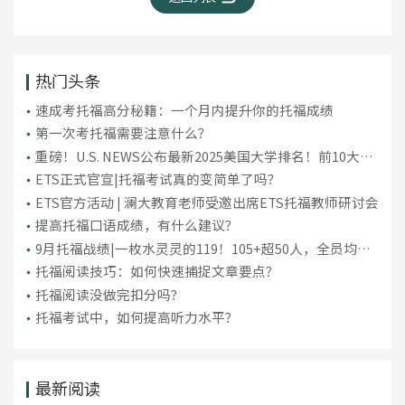
热门头条
​速成考托福高分秘籍：一个月内提升你的托福成绩
第一次考托福需要注意什么？
重磅！U.S. NEWS公布最新2025美国大学排名！前10大洗
牌，纽大重回TOP30！
ETS正式官宣|托福考试真的变简单了吗？
ETS官方活动 | 澜大教育老师受邀出席ETS托福教师研讨会
提高托福口语成绩，有什么建议？
9月托福战绩|一枚水灵灵的119！105+超50人，全员均分
破百！
托福阅读技巧：如何快速捕捉文章要点？
托福阅读没做完扣分吗？
托福考试中，如何提高听力水平？
最新阅读