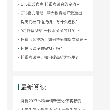
大学排名！前10大洗牌，纽大重回
ETS正式官宣|托福考试真的变简单了
TOP30！
吗？
ETS官方活动 | 澜大教育老师受邀出席
ETS托福教师研讨会
提高托福口语成绩，有什么建议？
9月托福战绩|一枚水灵灵的119！
105+超50人，全员均分破百！
托福阅读技巧：如何快速捕捉文章要
点？
托福阅读没做完扣分吗？
托福考试中，如何提高听力水平？
最新阅读
剑桥2027本科申请新变化:不再接受托
福!?申请者该如何应对?
大学生怎么备考托福?大一新生怎么准