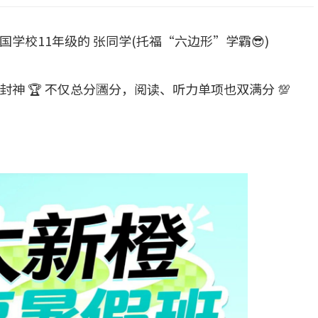
学校11年级的 张同学(托福“六边形”学霸😎)
 🏆 不仅总分🈵分，阅读、听力单项也双满分 💯