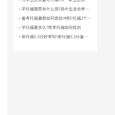
备托福考试
学托福雅思有什么用?高中生适合考托
福或雅思吗
备考托福暑假如何高效冲刺?托福2个月
备考计划
学托福要多久?想考托福如何规划
新托福5.5分好考吗?新托福5.5分备考
经验分享