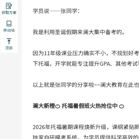
学员说——张同学：
获取方案
移动站
我是利用圣诞假期来澜大集中备考的。
顶部
因为11年级课业压力确实不小，不规划好
下托福，开学就能专注提升GPA、其他考试
以上就是张同学的分享啦~~澜大教育在此也
澜大新橙🍊 托福暑假班火热抢位中 🍊
2026年托福暑期课程焕新升级，课纲紧
独家自研模考系统，为学员提供科学高效的备