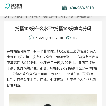
400-963-5018
首页
>
新闻中心
>
托福
>
托福103分什么水平?托福103分算高分吗
托福103分什么水平?托福103分算高分吗
2026/01/09 15:23:30
205
在托福备考圈里，有一个非常真实却又反复上演的场景：有人
考到103分，第一反应不是高兴，而是犹豫——“这分数到底算
不算高?”和110分比，似乎差了一截;和90分比，又明显领先。
于是，焦虑悄然产生。那么，托福103分到底是什么水平?托福
103分算不算高分?这个问题，远不只是一个简单的“分数对
比”，而是关乎定位、目标、申请策略，甚至是个人自信的系
统性判断。