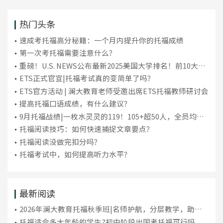
热门头条
​速成考托福高分秘籍：一个月内提升你的托福成绩
第一次考托福需要注意什么？
重磅！U.S. NEWS公布最新2025美国大学排名！前10大洗
牌，纽大重回TOP30！
ETS正式官宣|托福考试真的变简单了吗？
ETS官方活动 | 澜大教育老师受邀出席ETS托福教师研讨会
提高托福口语成绩，有什么建议？
9月托福战绩|一枚水灵灵的119！105+超50人，全员均分
破百！
托福阅读技巧：如何快速捕捉文章要点？
托福阅读没做完扣分吗？
托福考试中，如何提高听力水平？
最新阅读
2026年澜大教育托福秋季班|名师护航，分层教学，助力
高效提分!
托福适合多大年龄的学生?初中阶段出国考托福可行吗