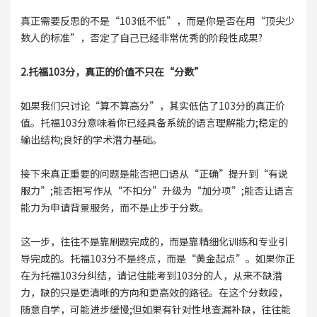
真正需要反思的不是“103低不低”，而是你是否在用“顶尖少
数人的标准”，否定了自己已经非常优秀的阶段性成果?
2.托福103分，真正的价值不只在“分数”
如果我们只讨论“算不算高分”，其实低估了103分的真正价
值。托福103分意味着你已经具备系统的语言理解能力;稳定的
输出结构;良好的学术潜力基础。
接下来真正重要的问题是能否把口语从“正确”提升到“有说
服力”;能否把写作从“不扣分”升级为“加分项”;能否让语言
能力为申请背景服务，而不是止步于分数。
这一步，往往不是靠刷题完成的，而是靠精细化训练和专业引
导完成的。托福103分不是终点，而是“黄金起点”。如果你正
在为托福103分纠结，请记住能考到103分的人，从来不缺潜
力，缺的只是更清晰的方向和更高效的路径。在这个分数段，
随意自学，可能进步缓慢;但如果有针对性地查漏补缺，往往能