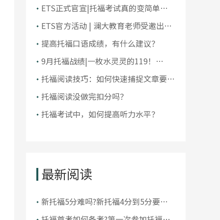
大学排名！前10大洗牌，纽大重回
ETS正式官宣|托福考试真的变简单了
TOP30！
吗？
ETS官方活动 | 澜大教育老师受邀出席
ETS托福教师研讨会
提高托福口语成绩，有什么建议？
9月托福战绩|一枚水灵灵的119！
105+超50人，全员均分破百！
托福阅读技巧：如何快速捕捉文章要
点？
托福阅读没做完扣分吗？
托福考试中，如何提高听力水平？
最新阅读
新托福5分难吗?新托福4分到5分要多
久
托福首考如何备考?第一次参加托福考