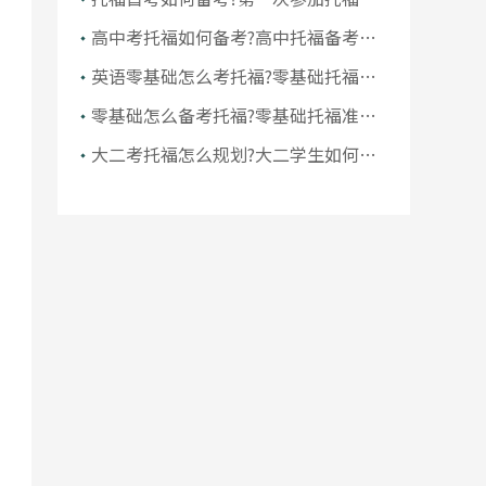
试怎么拿高分
高中考托福如何备考?高中托福备考指
南
英语零基础怎么考托福?零基础托福难
考吗
零基础怎么备考托福?零基础托福准备
多久
大二考托福怎么规划?大二学生如何考
托福