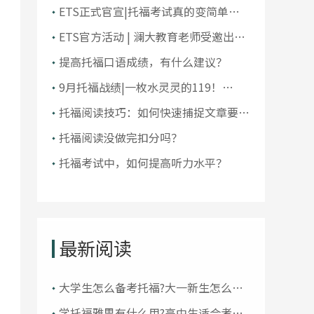
大学排名！前10大洗牌，纽大重回
ETS正式官宣|托福考试真的变简单了
TOP30！
吗？
ETS官方活动 | 澜大教育老师受邀出席
ETS托福教师研讨会
提高托福口语成绩，有什么建议？
9月托福战绩|一枚水灵灵的119！
105+超50人，全员均分破百！
托福阅读技巧：如何快速捕捉文章要
点？
托福阅读没做完扣分吗？
托福考试中，如何提高听力水平？
最新阅读
大学生怎么备考托福?大一新生怎么准
备托福考试
学托福雅思有什么用?高中生适合考托