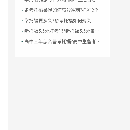
福或雅思吗
备考托福暑假如何高效冲刺?托福2个月
备考计划
学托福要多久?想考托福如何规划
新托福5.5分好考吗?新托福5.5分备考
经验分享
高中三年怎么备考托福?高中生备考托
福的正确方法