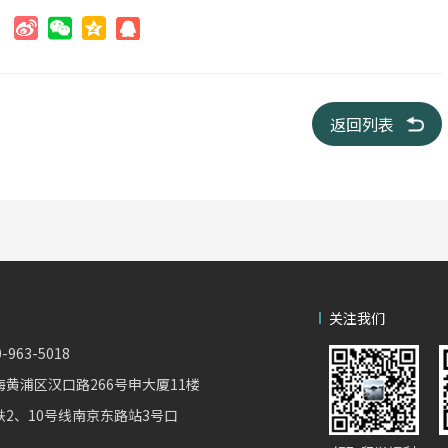
：
返回列表
关注我们
963-5018
‌黄浦区汉口路266号申大厦11楼
2、10号线南京东路站3号口