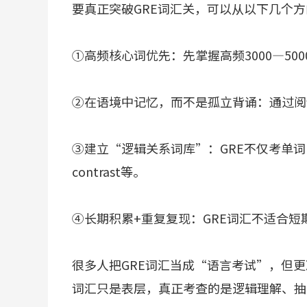
要真正突破GRE词汇关，可以从以下几个
①高频核心词优先：先掌握高频3000—50
②在语境中记忆，而不是孤立背诵：通过阅
③建立“逻辑关系词库”：GRE不仅考单词，还考逻辑，
contrast等。
④长期积累+重复复现：GRE词汇不适合短
很多人把GRE词汇当成“语言考试”，但
词汇只是表层，真正考查的是逻辑理解、抽