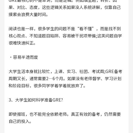
GRE最核心的不是单词，而是逻辑。例如填空题，转折、因
果、对比、态度，这些逻辑关系如果没人系统讲解，仅靠自己
摸索会浪费大量时间。
阅读也是一样，很多学生的问题不是“看不懂”，而是找不到
核心观点、不知道题目陷阱、容易被干扰项带偏;这类问题自学
很难快速纠正。
·容易半途而废
大学生活本身就比较忙，上课、实习、社团、考试周;GRE备考
周期又长，通常需要2—6个月。如果没有老师督学、学习计划
和阶段目标，很多同学学着学着就放弃了。
3、大学生如何科学准备GRE?
即使报班，也不能完全依赖老师。真正有效的备考，仍然需要
自己的投入。