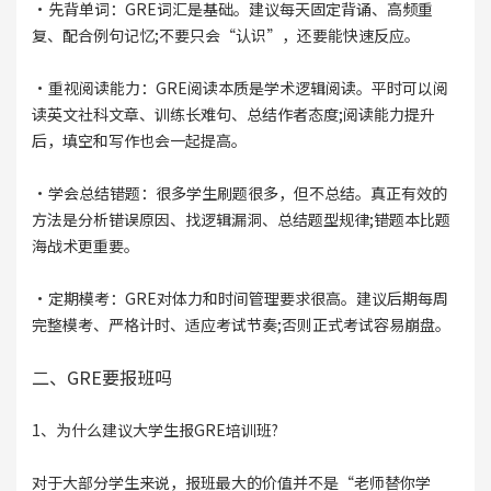
·先背单词：GRE词汇是基础。建议每天固定背诵、高频重
复、配合例句记忆;不要只会“认识”，还要能快速反应。
·重视阅读能力：GRE阅读本质是学术逻辑阅读。平时可以阅
读英文社科文章、训练长难句、总结作者态度;阅读能力提升
后，填空和写作也会一起提高。
·学会总结错题：很多学生刷题很多，但不总结。真正有效的
方法是分析错误原因、找逻辑漏洞、总结题型规律;错题本比题
海战术更重要。
·定期模考：GRE对体力和时间管理要求很高。建议后期每周
完整模考、严格计时、适应考试节奏;否则正式考试容易崩盘。
二、GRE要报班吗
1、为什么建议大学生报GRE培训班?
对于大部分学生来说，报班最大的价值并不是“老师替你学