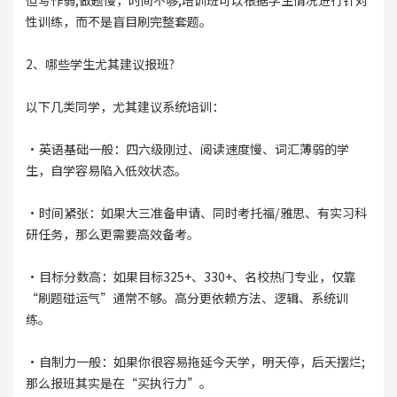
但写作弱;做题慢，时间不够;培训班可以根据学生情况进行针对
性训练，而不是盲目刷完整套题。
2、哪些学生尤其建议报班?
以下几类同学，尤其建议系统培训：
·英语基础一般：四六级刚过、阅读速度慢、词汇薄弱的学
生，自学容易陷入低效状态。
·时间紧张：如果大三准备申请、同时考托福/雅思、有实习科
研任务，那么更需要高效备考。
·目标分数高：如果目标325+、330+、名校热门专业，仅靠
“刷题碰运气”通常不够。高分更依赖方法、逻辑、系统训
练。
·自制力一般：如果你很容易拖延今天学，明天停，后天摆烂;
那么报班其实是在“买执行力”。