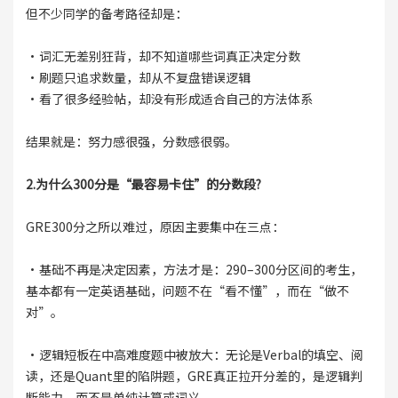
但不少同学的备考路径却是：
·词汇无差别狂背，却不知道哪些词真正决定分数
·刷题只追求数量，却从不复盘错误逻辑
·看了很多经验帖，却没有形成适合自己的方法体系
结果就是：努力感很强，分数感很弱。
2.为什么300分是“最容易卡住”的分数段?
GRE300分之所以难过，原因主要集中在三点：
·基础不再是决定因素，方法才是：290–300分区间的考生，
基本都有一定英语基础，问题不在“看不懂”，而在“做不
对”。
·逻辑短板在中高难度题中被放大：无论是Verbal的填空、阅
读，还是Quant里的陷阱题，GRE真正拉开分差的，是逻辑判
断能力，而不是单纯计算或词义。