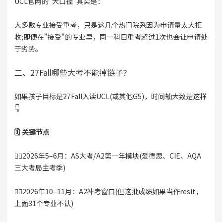
UCL官网的"大口径"其实是：
大多数专业接受重考，只是这几个热门院系因为申请量太大拒
收;即便在"接受"的专业里，同一科目重考超过1次也会让申请处
于劣势。
二、27Fall哪些大考不能掉链子?
如果孩子目标是27Fall入读UCL(或其他G5)，时间轴大致是这样
👇
🗓 关键节点
👉🏻2026年5–6月：AS大考/A2第一年模块(爱德思、CIE、AQA
三大考局主考季)
👉🏻2026年10–11月：A2补考窗口(但这批成绩如果当作resit，
上面31个专业不认)