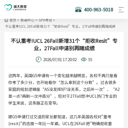
400-963-5018
首页
>
新闻中心
>
GPA考试
>
不认重考!UCL 26Fall新增31个“拒收Resit”专业，27Fall申请别再赌成绩
不认重考!UCL 26Fall新增31个“拒收Resit”专
业，27Fall申请别再赌成绩
2026/07/01 17:20:02
55
这两年，英国G5申请有一个变化越来越明显，名校不再只是看
你考了多少分，也开始看你“怎么拿到这个分数”。过去很多
家庭的规划逻辑是“AS没发挥好?没关系，之后补一次”、“A2
差一点?再刷一次冲高分”，但对于27Fall想冲UCL热门专业的
学生来说，这条路正在变窄。
跟G5申请打过交道的家长都知道，这几年英国名校对"重考
(resit)"的态度一年比一年紧。UCL在26Fall 把"明确拒收重