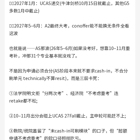
👉🏻2027年1月：UCAS递交(牛津剑桥10月15日就截止，其他G5
多数1月中截止)
👉🏻2027年5–6月：A2最终大考，conoffer能不能换无条件全看
这波
也就是说——AS那波(26年5–6月)如果没考好，想靠10–11月重
考补，冲那31个专业基本就没戏了。
不是因为申请必须合分(AS阶段本来就不要求cash-in，不合分
刷单元 technically不算resit)，而是三层卡死：
①法学院明文拒“分两次考”、经济院“不考虑重考”连
retake都不松;
②10–11月出分会碰上UCAS 27Fall截止，主申轮可能赶不上;
③数院/统院虽留了“未cash-in可刷模块”的口子，但“超额
申请不考虑重考”的软口径照样吃亏。