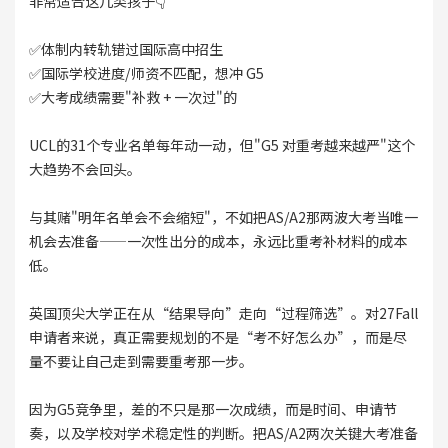
非常适合这几类孩子👇
✅体制内转轨错过国际高中招生
✅国际学校进度/师资不匹配，想冲 G5
✅大考成绩需要"补救 + 一次过"的
UCL的31个专业名单每年动一动，但"G5 对重考越来越严"这个
大趋势不会回头。
与其赌"明年名单会不会缩短"，不如把AS/A2那两波大考当唯一
机会去准备——一次性出分的成本，永远比重考补材料的成本
低。
英国顶尖大学正在从“结果导向”走向“过程筛选”。对27Fall
申请者来说，真正需要规划的不是“考不好怎么办”，而是尽
量不要让自己走到需要重考那一步。
因为G5竞争里，差的不只是那一次成绩，而是时间、申请节
奏，以及学校对学术稳定性的判断。把AS/A2两次关键大考准备