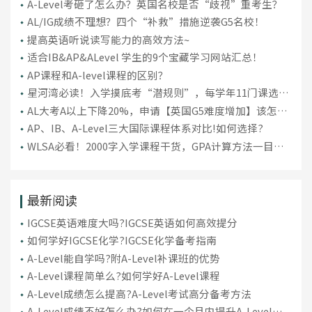
A-Level考砸了怎么办？英国名校是否“歧视”重考生？
AL/IG成绩不理想？四个“补救”措施逆袭G5名校！
提高英语听说读写能力的高效方法~
适合IB&AP&ALevel 学生的9个宝藏学习网站汇总！
AP课程和A-level课程的区别？
星河湾必读！入学摸底考“潜规则”，每学年11门课选课
技巧
AL大考A以上下降20%，申请【英国G5难度增加】该怎么
补救？
AP、IB、A-Level三大国际课程体系对比!如何选择?
WLSA必看！2000字入学课程干货，GPA计算方法一目了
然
最新阅读
IGCSE英语难度大吗?IGCSE英语如何高效提分
如何学好IGCSE化学?IGCSE化学备考指南
A-Level能自学吗?附A-Level补课班的优势
A-Level课程简单么?如何学好A-Level课程
A-Level成绩怎么提高?A-Level考试高分备考方法
A-Level成绩不好怎么办?如何在一个月内提升A-Level成