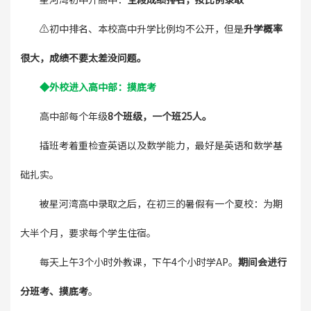
⚠️初中排名、本校高中升学比例均不公开，但是
升学概率
很大，成绩不要太差没问题。
◆外校进入高中部：摸底考
高中部每个年级
8个班级，一个班25人。
插班考着重检查英语以及数学能力，最好是英语和数学基
础扎实。
被星河湾高中录取之后，在初三的暑假有一个夏校：为期
大半个月，要求每个学生住宿。
每天上午3个小时外教课，下午4个小时学AP。
期间会进行
分班考、摸底考
。