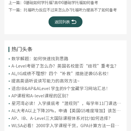
上一篇：
0基础如何学托福?高中0基础学托福如何备考
下一篇：
托福听力反应不过来怎么办?托福听力提高不了如何备考
返回列表
热门头条
数学解题：如何快速找到思路
A-Level考砸了怎么办？英国名校是否“歧视”重考生？
AL/IG成绩不理想？四个“补救”措施逆袭G5名校！
提高英语听说读写能力的高效方法~
适合IB&AP&ALevel 学生的9个宝藏学习网站汇总！
AP课程和A-level课程的区别？
星河湾必读！入学摸底考“潜规则”，每学年11门课选课
技巧
AL大考A以上下降20%，申请【英国G5难度增加】该怎么
补救？
AP、IB、A-Level三大国际课程体系对比!如何选择?
WLSA必看！2000字入学课程干货，GPA计算方法一目了