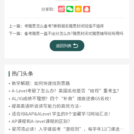
分享到：
上一篇：
考雅思怎么备考?寒假报名雅思封闭班值不值得
下一篇：
备考雅思一直不出分怎么办?雅思封闭式雅思辅导班有用吗
返回列表
热门头条
数学解题：如何快速找到思路
A-Level考砸了怎么办？英国名校是否“歧视”重考生？
AL/IG成绩不理想？四个“补救”措施逆袭G5名校！
提高英语听说读写能力的高效方法~
适合IB&AP&ALevel 学生的9个宝藏学习网站汇总！
AP课程和A-level课程的区别？
星河湾必读！入学摸底考“潜规则”，每学年11门课选课