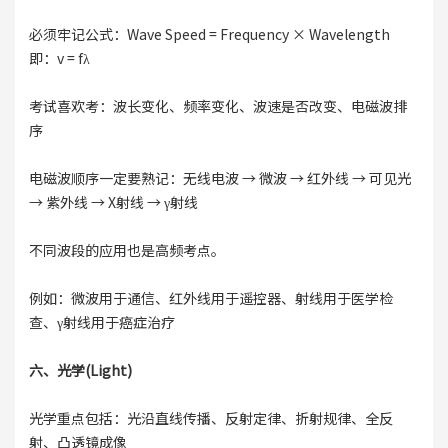
必须牢记公式：Wave Speed = Frequency × Wavelength
即：v = fλ
考试喜欢考：波长变化、频率变化、波速是否改变、电磁波排
序
电磁波顺序一定要熟记：无线电波 → 微波 → 红外线 → 可见光
→ 紫外线 → X射线 → γ射线
不同波段的应用也是高频考点。
例如：微波用于通信、红外线用于遥控器、射线用于医学检
查、γ射线用于癌症治疗
六、光学(Light)
光学重点包括：光沿直线传播、反射定律、折射规律、全反
射、凸透镜成像