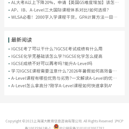
技巧
AL大考A以上下降20%，申请【英国G5难度增加】该怎么
补救？
AP、IB、A-Level三大国际课程体系对比!如何选择?
WLSA必看！2000字入学课程干货，GPA计算方法一目了
然
最新阅读
IGCSE考了可以干什么?IGCSE考试成绩有什么用
IGCSE化学无基础该怎么学?IGCSE化学怎么提高
IGCSE成绩不好可以再考吗?能升A-Level吗
学习IGCSE课程需要注意什么?2026年暑假如何高效备考
IGCSE
A-Level课程有哪些优势与劣势?一文解读A-Level的优缺
点
A-Level怎么拿高分?刚学A-Level课程如何快速拿到A*
Copyright ©2023上海澜大教育信息咨询有限公司. All Rights Reserved
沪ICP
备10035962号-1
沪公网安备31010102007782