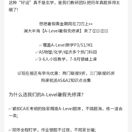
这种“好运”真不是玄学，是我们教研团队把历年真题拆得太
细了!
想把暑假黄金期用在刀刃上👀
澜大半海【A-Level暑假先修课】来了👏🏻👏🏻
✅覆盖A-Level数学P3/S1/M1
✅AS物理/化学/经济多个热门科目
✅3-6人小班教学，7-8月错峰上课
🛒现在报还有早鸟优惠：两门联报9折，三门联报85折
购课就送AS&A2知识点合集
为什么选我们的A-Level暑假先修课?
✅紧扣CAIE考纲的独家精准A-Level题库，不搞题海，练一道会
一类;
✅双师全程盯学，作业错题不过夜，不用家长催;