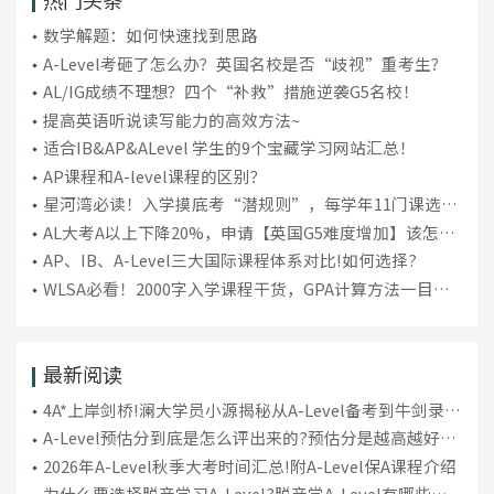
数学解题：如何快速找到思路
A-Level考砸了怎么办？英国名校是否“歧视”重考生？
AL/IG成绩不理想？四个“补救”措施逆袭G5名校！
提高英语听说读写能力的高效方法~
适合IB&AP&ALevel 学生的9个宝藏学习网站汇总！
AP课程和A-level课程的区别？
星河湾必读！入学摸底考“潜规则”，每学年11门课选课
技巧
AL大考A以上下降20%，申请【英国G5难度增加】该怎么
补救？
AP、IB、A-Level三大国际课程体系对比!如何选择?
WLSA必看！2000字入学课程干货，GPA计算方法一目了
然
最新阅读
4A*上岸剑桥!澜大学员小源揭秘从A-Level备考到牛剑录取
的关键一步
A-Level预估分到底是怎么评出来的?预估分是越高越好
吗?
2026年A-Level秋季大考时间汇总!附A-Level保A课程介绍
为什么要选择脱产学习A-Level?脱产学A-Level有哪些优