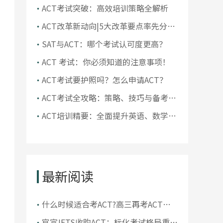
ACT考试突破：高效培训策略全解析
ACT改革新动向|5大改革要点率先分
享!
SAT与ACT：哪个考试认可度更高？
ACT 考试：你必须知道的注意事项！
ACT考试要护照吗？怎么申请ACT？
ACT考试全攻略：策略、技巧与备考指
南
ACT培训精要：全面提升英语、数学、
阅读和科学推理能力
最新阅读
什么时候适合考ACT?高三再考ACT来
得及吗
官宣!ETS收购ACT：标化考试格局重