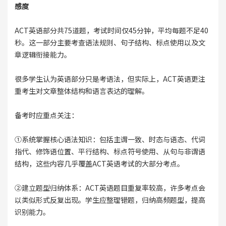
感度
ACT英语部分共75道题，考试时间仅45分钟，平均每题不足40
秒。这一部分主要考查语法规则、句子结构、标点使用以及文
章逻辑衔接能力。
很多学生认为英语部分只是考语法，但实际上，ACT英语更注
重考生对文章整体结构和语言表达的理解。
备考时应重点关注：
①系统掌握核心语法知识：包括主谓一致、时态与语态、代词
指代、修饰语位置、平行结构、标点符号使用、从句与非谓语
结构，这些内容几乎覆盖ACT英语考试的大部分考点。
②建立题型归纳体系：ACT英语题目重复率较高，许多考点会
以类似形式反复出现。学生应整理错题，归纳高频题型，提高
识别能力。