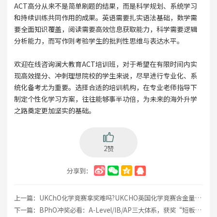
ACT高分从来不是简单刷题的结果，而是科学规划、系统学习
和持续训练共同作用的成果。英语需要扎实语法基础，数学需
要全面知识覆盖，阅读需要高效信息获取能力，科学需要逻辑
分析能力，而写作则考验学生的批判性思维与表达水平。
欢迎在线咨询澜大教育ACT培训班，对于希望在有限时间内实
现高效提分、冲刺理想院校的学生来说，尽早进行专业化、系
统化备考尤为重要。选择合适的培训机构，在专业老师指导下
制定个性化学习方案，往往能够事半功倍，为未来的海外升学
之路奠定更加坚实的基础。
2赞
分享到：
上一篇：
UKChO化学竞赛拿奖难吗?UKCHO英国化学竞赛含金量高吗
下一篇：
BPhO冲奖必看：A-Level/IB/AP三大体系，获奖“短板”与“破局”策略全解析!