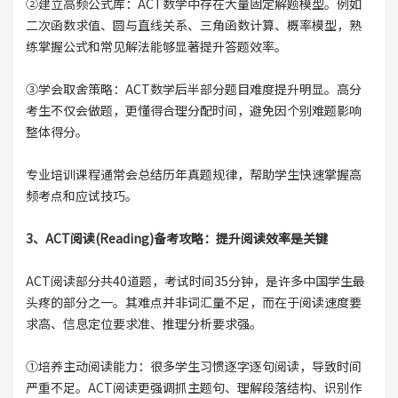
②建立高频公式库：ACT数学中存在大量固定解题模型。例如
二次函数求值、圆与直线关系、三角函数计算、概率模型，熟
练掌握公式和常见解法能够显著提升答题效率。
③学会取舍策略：ACT数学后半部分题目难度提升明显。高分
考生不仅会做题，更懂得合理分配时间，避免因个别难题影响
整体得分。
专业培训课程通常会总结历年真题规律，帮助学生快速掌握高
频考点和应试技巧。
3、ACT阅读(Reading)备考攻略：提升阅读效率是关键
ACT阅读部分共40道题，考试时间35分钟，是许多中国学生最
头疼的部分之一。其难点并非词汇量不足，而在于阅读速度要
求高、信息定位要求准、推理分析要求强。
①培养主动阅读能力：很多学生习惯逐字逐句阅读，导致时间
严重不足。ACT阅读更强调抓主题句、理解段落结构、识别作