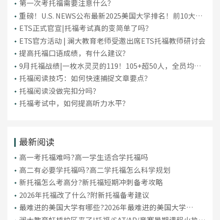
第一次考托福需要注意什么？
重磅！U.S. NEWS公布最新2025美国大学排名！前10大洗
牌，纽大重回TOP30！
ETS正式官宣|托福考试真的变简单了吗？
ETS官方活动 | 澜大教育老师受邀出席ETS托福教师研讨会
提高托福口语成绩，有什么建议？
9月托福战绩|一枚水灵灵的119！105+超50人，全员均分
破百！
托福阅读技巧：如何快速捕捉文章要点？
托福阅读没做完扣分吗？
托福考试中，如何提高听力水平？
最新阅读
高一考托福难吗?高一学生适合学托福吗
高二有必要学托福吗?高二学托福怎么科学规划
新托福怎么考高分?新托福短期冲刺备考攻略
2026年托福改了什么?附新托福备考建议
最难进的美国大学有哪些?2026年最难进的美国大学
Top10名单
澜大教育虹桥校区来了!托福/SAT/AP/竞赛暑期课程火热招