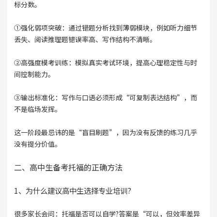
标分数。
①强化弱项突破：通过错题分析找到薄弱模块，例如听力细节
丢失、阅读推理题错误率高、写作结构不清晰。
②高强度模考训练：模拟真实考试环境，提高心理稳定性与时
间控制能力。
③输出标准化：写作与口语必须形成“可复制表达结构”，而
不是临场发挥。
这一阶段最忌讳的是“盲目刷题”，因为没有反馈的练习几乎
没有提分价值。
二、高中生备考托福的正确方法
1、为什么建议高中生选择专业培训?
很多家长会问：托福是否可以自学?答案是“可以，但效率差异