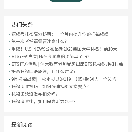
热门头条
​速成考托福高分秘籍：一个月内提升你的托福成绩
第一次考托福需要注意什么？
重磅！U.S. NEWS公布最新2025美国大学排名！前10大洗
牌，纽大重回TOP30！
ETS正式官宣|托福考试真的变简单了吗？
ETS官方活动 | 澜大教育老师受邀出席ETS托福教师研讨会
提高托福口语成绩，有什么建议？
9月托福战绩|一枚水灵灵的119！105+超50人，全员均分
破百！
托福阅读技巧：如何快速捕捉文章要点？
托福阅读没做完扣分吗？
托福考试中，如何提高听力水平？
最新阅读