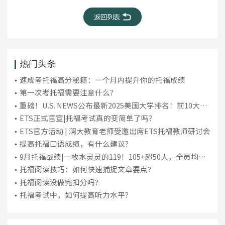
返回列表
热门头条
​速成考托福高分秘籍：一个月内提升你的托福成绩
第一次考托福需要注意什么？
重磅！U.S. NEWS公布最新2025美国大学排名！前10大洗
牌，纽大重回TOP30！
ETS正式官宣|托福考试真的变简单了吗？
ETS官方活动 | 澜大教育老师受邀出席ETS托福教师研讨会
提高托福口语成绩，有什么建议？
9月托福战绩|一枚水灵灵的119！105+超50人，全员均分
破百！
托福阅读技巧：如何快速捕捉文章要点？
托福阅读没做完扣分吗？
托福考试中，如何提高听力水平？