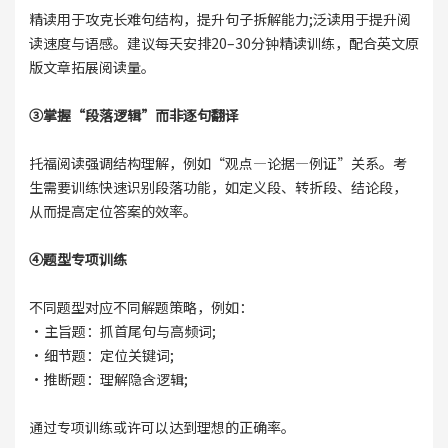
精读用于攻克长难句结构，提升句子拆解能力;泛读用于提升阅
读速度与语感。建议每天安排20–30分钟精读训练，配合英文原
版文章拓展阅读量。
③掌握“段落逻辑”而非逐句翻译
托福阅读强调结构理解，例如“观点—论据—例证”关系。考
生需要训练快速识别段落功能，如定义段、转折段、结论段，
从而提高定位答案的效率。
④题型专项训练
不同题型对应不同解题策略，例如：
·主旨题：抓首尾句与高频词;
·细节题：定位关键词;
·推断题：理解隐含逻辑;
通过专项训练或许可以达到理想的正确率。