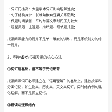
·词汇门槛高：大量学术词汇影响理解速度;
·句子结构复杂：长难句嵌套逻辑关系密集;
·做题时间紧张：平均每篇文章时间压力较大;
·题型灵活：主旨题、推断题、细节题并重;
托福阅读能力的提升不是单一维度的训练，而是系统能力的综
合提升。
2、科学备考托福阅读的核心方法
①词汇是基础，但不等于死记硬背
托福阅读词汇必须建立在“语境理解”的基础上。建议按学科
分类记忆，如生物类、历史类、天文类词汇，同时结合例句强
化理解，而不是孤立记忆。
②精读与泛读结合