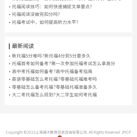
破百！
托福阅读技巧：如何快速捕捉文章要点？
托福阅读没做完扣分吗？
托福考试中，如何提高听力水平？
最新阅读
新托福5分难吗?新托福4分到5分要多久
托福首考如何备考?第一次参加托福考试怎么拿高分
高中考托福如何备考?高中托福备考指南
英语零基础怎么考托福?零基础托福难考吗
零基础怎么备考托福?零基础托福准备多久
大二考托福怎么规划?大二学生如何考托福
Copyright ©2023上海澜大教育信息咨询有限公司. All Rights Reserved
沪ICP