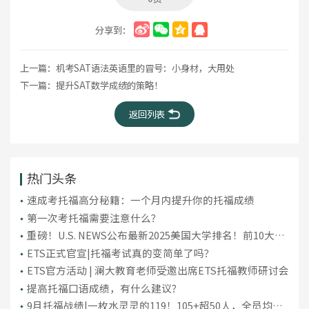
分享到：
上一篇：
机考SAT语法英语里的冒号：小身材，大用处
下一篇：
提升SAT数学成绩的策略！
返回列表
热门头条
​速成考托福高分秘籍：一个月内提升你的托福成绩
第一次考托福需要注意什么？
重磅！U.S. NEWS公布最新2025美国大学排名！前10大洗
牌，纽大重回TOP30！
ETS正式官宣|托福考试真的变简单了吗？
ETS官方活动 | 澜大教育老师受邀出席ETS托福教师研讨会
提高托福口语成绩，有什么建议？
9月托福战绩|一枚水灵灵的119！105+超50人，全员均分