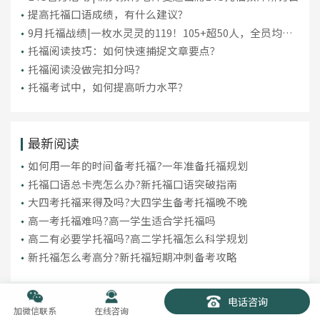
提高托福口语成绩，有什么建议？
9月托福战绩|一枚水灵灵的119！105+超50人，全员均分
破百！
托福阅读技巧：如何快速捕捉文章要点？
托福阅读没做完扣分吗？
托福考试中，如何提高听力水平？
最新阅读
如何用一年的时间备考托福?一年准备托福规划
托福口语总卡壳怎么办?新托福口语突破指南
大四考托福来得及吗?大四学生备考托福晚不晚
高一考托福难吗?高一学生适合学托福吗
高二有必要学托福吗?高二学托福怎么科学规划
新托福怎么考高分?新托福短期冲刺备考攻略
电话咨询
加微信联系
在线咨询