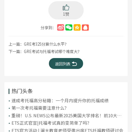
1赞
分享到：
上一篇：
GRE考325分算什么水平？
下一篇：
GRE考试与托福考试哪个难度大？
返回列表
热门头条
​速成考托福高分秘籍：一个月内提升你的托福成绩
第一次考托福需要注意什么？
重磅！U.S. NEWS公布最新2025美国大学排名！前10大洗
牌，纽大重回TOP30！
ETS正式官宣|托福考试真的变简单了吗？
ETS官方活动 | 澜大教育老师受邀出席ETS托福教师研讨会