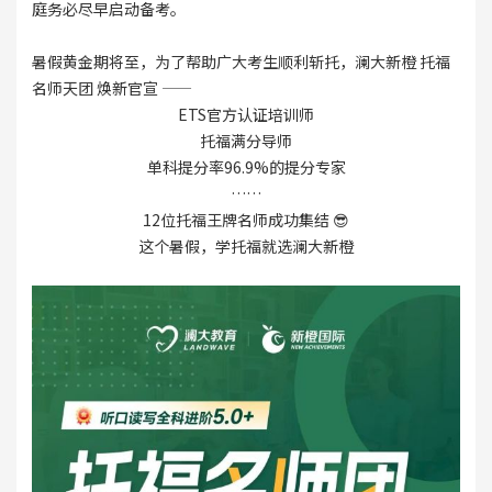
庭务必尽早启动备考。
暑假黄金期将至，为了帮助广大考生顺利斩托，澜大新橙 托福
名师天团 焕新官宣 ——
ETS官方认证培训师
托福满分导师
单科提分率96.9%的提分专家
……
12位托福王牌名师成功集结 😎
这个暑假，学托福就选澜大新橙