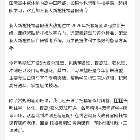
国际高中或体制内高中国际部，如果你也想和牛校学霸一起组
队学习，欢迎加入澜大新橙托福暑假班 👇
澜大新橙托福暑假班火热抢位中!2026年托福暑期课程焕新升
级，课纲紧贴新托福改革方向，适配新题型与评分标准，配套
澜大新橙独家自研模考系统，为学员提供科学高效的备考方案
📚
今年暑期班开设5大提分班型，包括预备班、提高班、强化班、
冲刺班以及口写卓越班。其中，口写卓越班是今年新增班型，
主要专注口语与写作专项突破，帮助学员梳理表达逻辑、积累
高分语料、掌握应试技巧。
除了常规的暑期班课，我们还开设了托福暑假封闭营，1️⃣4️⃣天
吃住学一体化，提高/强化双班可选，名师精讲➕双师督学➕模
考闭环，从基础到冲刺全程适配！在线咨询澜大教育官网托福
课程顾问老师，回复 托福暑期班 咨询课程，预约诊断规划+正
课试听。