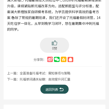
澜大新橙🍊 托福暑假班火热抢位中 🍊2026年托福暑期课程焕新
升级，课纲紧贴新托福改革方向，适配新题型与评分标准，配
套澜大新橙独家自研模考系统，为学员提供科学高效的备考方
案 📚除了常规的暑期班课，我们还开设了托福暑假封闭营，14
天吃住学一体化，从早到晚学习闭环，想在暑期集中冲刺托福
的同学。
0赞
分享到：
上一篇：
全面准备托福考试：需知事项与策略
下一篇：
托福单词通关秘籍：高效提升词汇量
返回列表