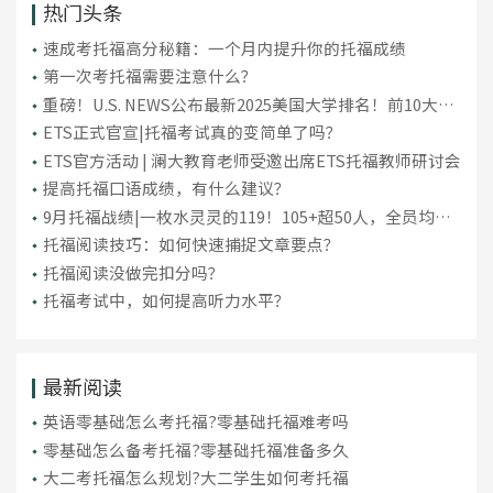
热门头条
​速成考托福高分秘籍：一个月内提升你的托福成绩
第一次考托福需要注意什么？
重磅！U.S. NEWS公布最新2025美国大学排名！前10大洗
牌，纽大重回TOP30！
ETS正式官宣|托福考试真的变简单了吗？
ETS官方活动 | 澜大教育老师受邀出席ETS托福教师研讨会
提高托福口语成绩，有什么建议？
9月托福战绩|一枚水灵灵的119！105+超50人，全员均分
破百！
托福阅读技巧：如何快速捕捉文章要点？
托福阅读没做完扣分吗？
托福考试中，如何提高听力水平？
最新阅读
英语零基础怎么考托福?零基础托福难考吗
零基础怎么备考托福?零基础托福准备多久
大二考托福怎么规划?大二学生如何考托福