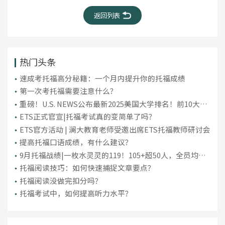
返回列表
热门头条
​速成考托福高分秘籍：一个月内提升你的托福成绩
第一次考托福需要注意什么？
重磅！U.S. NEWS公布最新2025美国大学排名！前10大洗
牌，纽大重回TOP30！
ETS正式官宣|托福考试真的变简单了吗？
ETS官方活动 | 澜大教育老师受邀出席ETS托福教师研讨会
提高托福口语成绩，有什么建议？
9月托福战绩|一枚水灵灵的119！105+超50人，全员均分
破百！
托福阅读技巧：如何快速捕捉文章要点？
托福阅读没做完扣分吗？
托福考试中，如何提高听力水平？