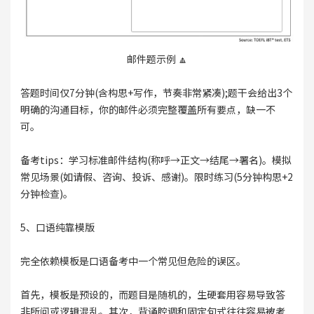
邮件题示例 🔼
答题时间仅7分钟(含构思+写作，节奏非常紧凑);题干会给出3个
明确的沟通目标，你的邮件必须完整覆盖所有要点，缺一不
可。
备考tips：学习标准邮件结构(称呼→正文→结尾→署名)。模拟
常见场景(如请假、咨询、投诉、感谢)。限时练习(5分钟构思+2
分钟检查)。
5、口语纯靠模版
完全依赖模板是口语备考中一个常见但危险的误区。
首先，模板是预设的，而题目是随机的，生硬套用容易导致答
非所问或逻辑混乱。其次，背诵腔调和固定句式往往容易被考