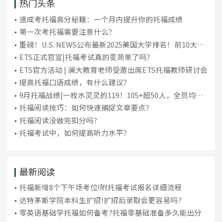
热门头条
​速成考托福高分秘籍：一个月内提升你的托福成绩
第一次考托福需要注意什么？
重磅！U.S. NEWS公布最新2025美国大学排名！前10大洗
牌，纽大重回TOP30！
ETS正式官宣|托福考试真的变简单了吗？
ETS官方活动 | 澜大教育老师受邀出席ETS托福教师研讨会
提高托福口语成绩，有什么建议？
9月托福战绩|一枚水灵灵的119！105+超50人，全员均分
破百！
托福阅读技巧：如何快速捕捉文章要点？
托福阅读没做完扣分吗？
托福考试中，如何提高听力水平？
最新阅读
托福新增8个下午场考位!附托福考试报名详细流程
达特茅斯学院本科生扩招!扩招后录取会更容易吗?
零英语基础学托福如何备考?托福零基础准备多久能出分