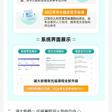
二、澜大新橙🍊 托福暑假班火热抢位中 🍊