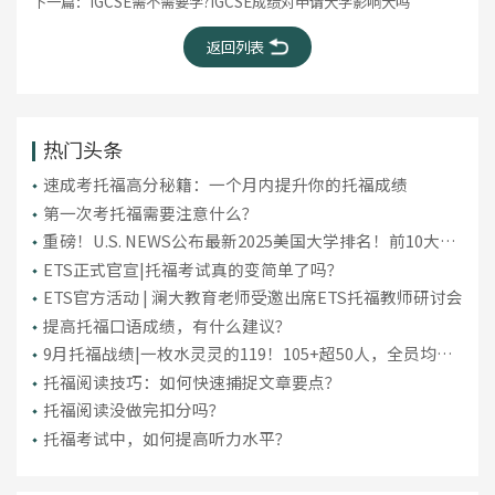
下一篇：
IGCSE需不需要学?IGCSE成绩对申请大学影响大吗
返回列表
热门头条
​速成考托福高分秘籍：一个月内提升你的托福成绩
第一次考托福需要注意什么？
重磅！U.S. NEWS公布最新2025美国大学排名！前10大洗
牌，纽大重回TOP30！
ETS正式官宣|托福考试真的变简单了吗？
ETS官方活动 | 澜大教育老师受邀出席ETS托福教师研讨会
提高托福口语成绩，有什么建议？
9月托福战绩|一枚水灵灵的119！105+超50人，全员均分
破百！
托福阅读技巧：如何快速捕捉文章要点？
托福阅读没做完扣分吗？
托福考试中，如何提高听力水平？