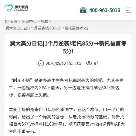
400-963-5018
首页
>
新闻中心
>
托福
>
澜大高分日记|1个月逆袭!老托85分→新托福首考5分!
澜大高分日记|1个月逆袭!老托85分→新托福首考
5分!
2026/05/12 15:11:05
97
“时间不够”是很多高中生备考托福时最大的感受。尤其是高
二，一边是校内GPA不能丢，另一边是托福成绩必须尽快达
标，很容易顾此失彼。
本期上榜的是来自11年级的李同学，在这个寒假，用一个月的
时间，给出了一个漂亮的答卷：从老托福85分的基础，到新托
福首考5分(对标老托100水平)，期间还要面对校内课程和AP大
考的多重夹击。