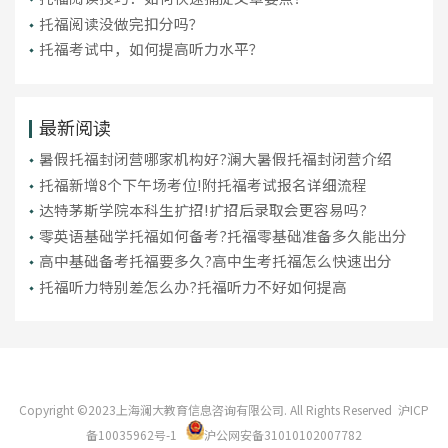
托福阅读没做完扣分吗？
托福考试中，如何提高听力水平？
最新阅读
暑假托福封闭营哪家机构好?澜大暑假托福封闭营介绍
托福新增8个下午场考位!附托福考试报名详细流程
达特茅斯学院本科生扩招!扩招后录取会更容易吗?
零英语基础学托福如何备考?托福零基础准备多久能出分
高中基础备考托福要多久?高中生考托福怎么快速出分
托福听力特别差怎么办?托福听力不好如何提高
Copyright ©2023上海澜大教育信息咨询有限公司. All Rights Reserved
沪ICP
备10035962号-1
沪公网安备31010102007782