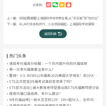
分享到：
上一篇：
9月起再调整!上海国际学校学费全景,从"天花板"到"性价比"
下一篇：
AL/AP/IB多轨并行、小众项目崛起，上海国际学校课程大洗牌!
返回列表
热门头条
​速成考托福高分秘籍：一个月内提升你的托福成绩
第一次考托福需要注意什么？
重磅！U.S. NEWS公布最新2025美国大学排名！前10大洗
牌，纽大重回TOP30！
ETS正式官宣|托福考试真的变简单了吗？
ETS官方活动 | 澜大教育老师受邀出席ETS托福教师研讨会
提高托福口语成绩，有什么建议？
9月托福战绩|一枚水灵灵的119！105+超50人，全员均分
破百！
托福阅读技巧：如何快速捕捉文章要点？