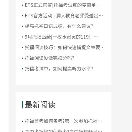
大学排名！前10大洗牌，纽大重回
ETS正式官宣|托福考试真的变简单了
TOP30！
吗？
ETS官方活动 | 澜大教育老师受邀出席
ETS托福教师研讨会
提高托福口语成绩，有什么建议？
9月托福战绩|一枚水灵灵的119！
105+超50人，全员均分破百！
托福阅读技巧：如何快速捕捉文章要
点？
托福阅读没做完扣分吗？
托福考试中，如何提高听力水平？
最新阅读
托福首考如何备考?第一次参加托福考
试怎么拿高分
高中考托福如何备考?高中托福备考指