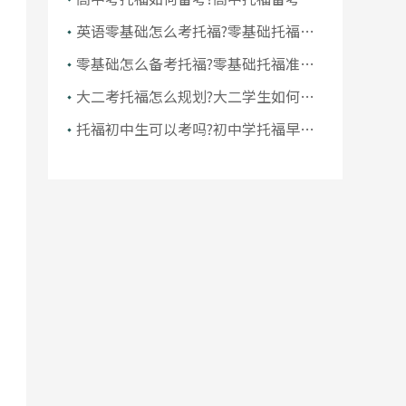
南
英语零基础怎么考托福?零基础托福难
考吗
零基础怎么备考托福?零基础托福准备
多久
大二考托福怎么规划?大二学生如何考
托福
托福初中生可以考吗?初中学托福早不
早